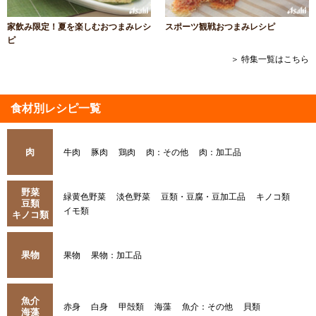
家飲み限定！夏を楽しむおつまみレシ
スポーツ観戦おつまみレシピ
ピ
＞ 特集一覧はこちら
食材別レシピ一覧
肉
牛肉
豚肉
鶏肉
肉：その他
肉：加工品
野菜
緑黄色野菜
淡色野菜
豆類・豆腐・豆加工品
キノコ類
豆類
イモ類
キノコ類
果物
果物
果物：加工品
魚介
赤身
白身
甲殻類
海藻
魚介：その他
貝類
海藻