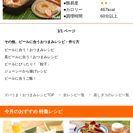
●難易度
★
★
★
●カロリー
467kcal
●調理時間
60分以上
1/1 ページ
その他、ビールに合うおつまみレシピ・作り方
ビールに合う！おつまみレシピ
黒ビールに合う！おつまみレシピ
ビールにぴったり！「餃子」
ジューシーから揚げレシピ
ビールに合うご飯！
ズバうま！おつまみレシピTOP
全レシピ一覧
蒸しダコのレシピ一覧
今月のおすすめ 特集レシピ