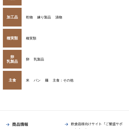
加工品
乾物
練り製品
漬物
種実類
種実類
卵
卵
乳製品
乳製品
主食
米
パン
麺
主食：その他
商品情報
飲食店様向けサイト「ご繁盛サポ