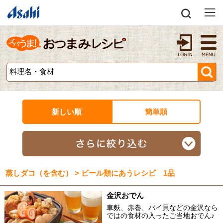
新しい順
簡単順
蒸しダコ（を含む） > ビール類にあうレシピ 1品
金沢おでん
車麩、赤巻、バイ貝などの金沢なら
ではの食材の入ったご当地おでん♪