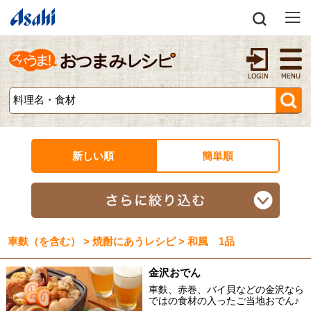
新しい順
簡単順
車麩（を含む） > 焼酎にあうレシピ > 和風 1品
金沢おでん
車麩、赤巻、バイ貝などの金沢なら
ではの食材の入ったご当地おでん♪