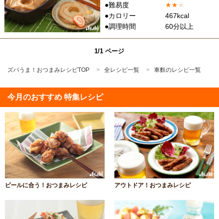
●難易度
★
★
★
●カロリー
467kcal
●調理時間
60分以上
1/1 ページ
ズバうま！おつまみレシピTOP
全レシピ一覧
車麩のレシピ一覧
今月のおすすめ 特集レシピ
ビールに合う！おつまみレシピ
アウトドア！おつまみレシピ