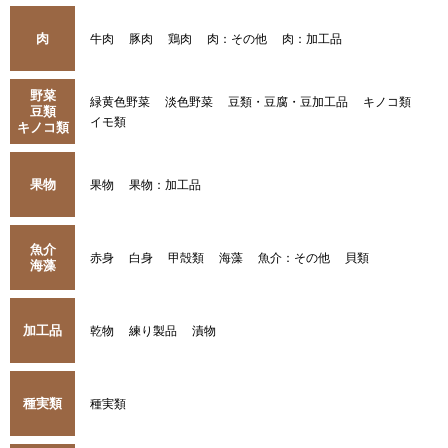
肉
牛肉
豚肉
鶏肉
肉：その他
肉：加工品
野菜
緑黄色野菜
淡色野菜
豆類・豆腐・豆加工品
キノコ類
豆類
イモ類
キノコ類
果物
果物
果物：加工品
魚介
赤身
白身
甲殻類
海藻
魚介：その他
貝類
海藻
加工品
乾物
練り製品
漬物
種実類
種実類