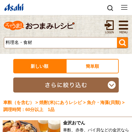
新しい順
簡単順
車麩（を含む） > 焼酎(米)にあうレシピ > 魚介・海藻(貝類) >
調理時間：60分以上 1品
金沢おでん
車麩、赤巻、バイ貝などの金沢なら