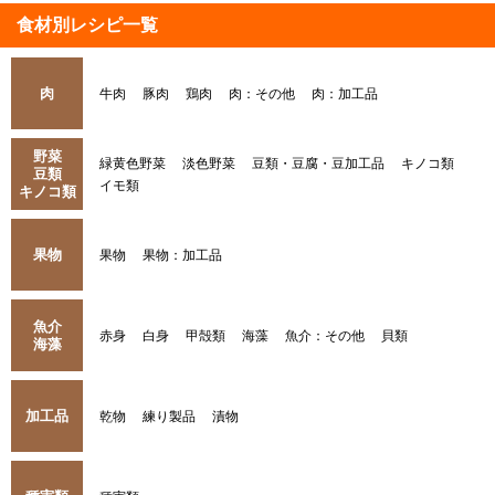
食材別レシピ一覧
肉
牛肉
豚肉
鶏肉
肉：その他
肉：加工品
野菜
緑黄色野菜
淡色野菜
豆類・豆腐・豆加工品
キノコ類
豆類
イモ類
キノコ類
果物
果物
果物：加工品
魚介
赤身
白身
甲殻類
海藻
魚介：その他
貝類
海藻
加工品
乾物
練り製品
漬物