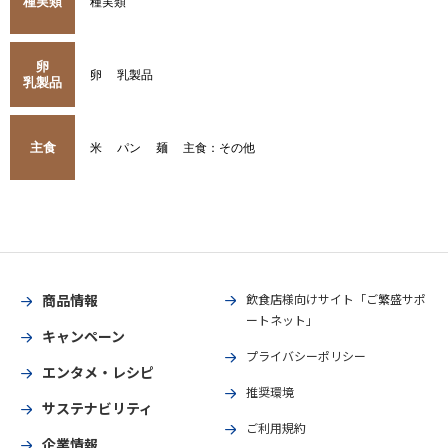
種実類
種実類
卵
卵
乳製品
乳製品
主食
米
パン
麺
主食：その他
商品情報
飲食店様向けサイト「ご繁盛サポ
ートネット」
キャンペーン
プライバシーポリシー
エンタメ・レシピ
推奨環境
サステナビリティ
ご利用規約
企業情報