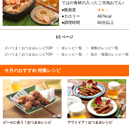
ではの食材の入ったご当地おでん♪
●難易度
★
★
★
●カロリー
467kcal
●調理時間
60分以上
1/1 ページ
ズバうま！おつまみレシピTOP
全レシピ一覧
車麩のレシピ一覧
ズバうま！おつまみレシピTOP
全レシピ一覧
魚介・海藻のレシピ一覧
今月のおすすめ 特集レシピ
ビールに合う！おつまみレシピ
アウトドア！おつまみレシピ