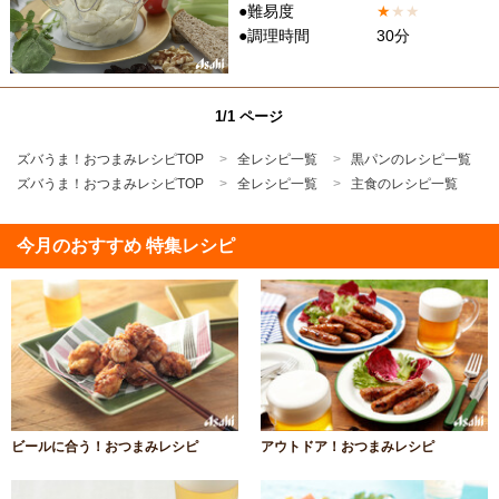
●難易度
★
★
★
●調理時間
30分
1/1 ページ
ズバうま！おつまみレシピTOP
全レシピ一覧
黒パンのレシピ一覧
ズバうま！おつまみレシピTOP
全レシピ一覧
主食のレシピ一覧
今月のおすすめ 特集レシピ
ビールに合う！おつまみレシピ
アウトドア！おつまみレシピ