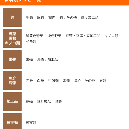
肉
牛肉
豚肉
鶏肉
肉：その他
肉：加工品
野菜
緑黄色野菜
淡色野菜
豆類・豆腐・豆加工品
キノコ類
豆類
イモ類
キノコ類
果物
果物
果物：加工品
魚介
赤身
白身
甲殻類
海藻
魚介：その他
貝類
海藻
加工品
乾物
練り製品
漬物
種実類
種実類