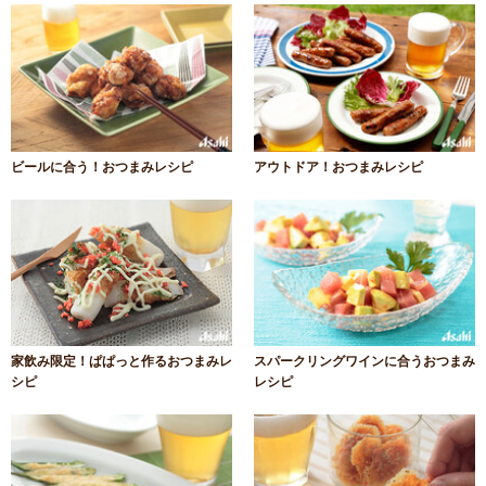
ビールに合う！おつまみレシピ
アウトドア！おつまみレシピ
家飲み限定！ぱぱっと作るおつまみレ
スパークリングワインに合うおつまみ
シピ
レシピ