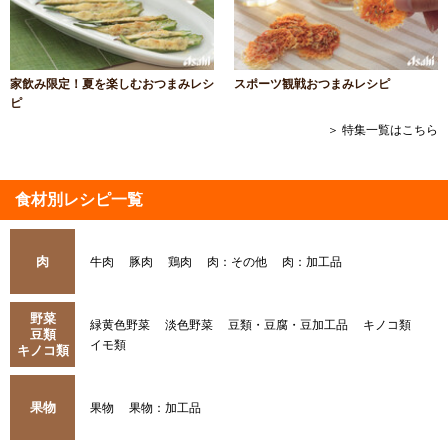
家飲み限定！夏を楽しむおつまみレシ
スポーツ観戦おつまみレシピ
ピ
＞ 特集一覧はこちら
食材別レシピ一覧
肉
牛肉
豚肉
鶏肉
肉：その他
肉：加工品
野菜
緑黄色野菜
淡色野菜
豆類・豆腐・豆加工品
キノコ類
豆類
イモ類
キノコ類
果物
果物
果物：加工品