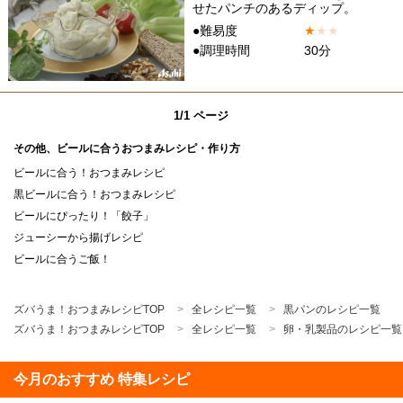
せたパンチのあるディップ。
●難易度
★
★
★
●調理時間
30分
1/1 ページ
その他、ビールに合うおつまみレシピ・作り方
ビールに合う！おつまみレシピ
黒ビールに合う！おつまみレシピ
ビールにぴったり！「餃子」
ジューシーから揚げレシピ
ビールに合うご飯！
ズバうま！おつまみレシピTOP
全レシピ一覧
黒パンのレシピ一覧
ズバうま！おつまみレシピTOP
全レシピ一覧
卵・乳製品のレシピ一覧
今月のおすすめ 特集レシピ