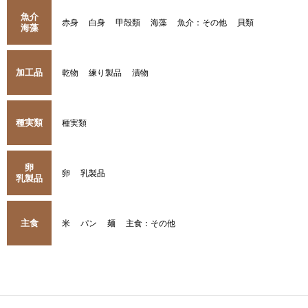
魚介
赤身
白身
甲殻類
海藻
魚介：その他
貝類
海藻
加工品
乾物
練り製品
漬物
種実類
種実類
卵
卵
乳製品
乳製品
主食
米
パン
麺
主食：その他