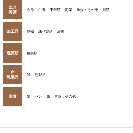
魚介
赤身
白身
甲殻類
海藻
魚介：その他
貝類
海藻
加工品
乾物
練り製品
漬物
種実類
種実類
卵
卵
乳製品
乳製品
主食
米
パン
麺
主食：その他