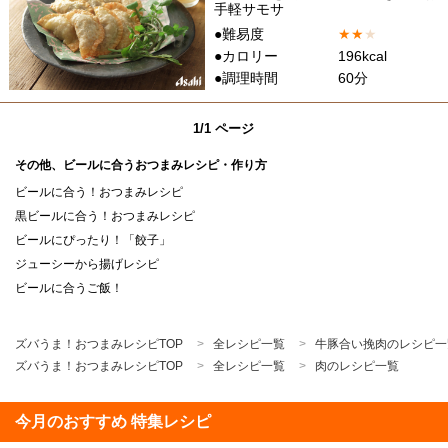
手軽サモサ
●難易度
★
★
★
●カロリー
196kcal
●調理時間
60分
1/1 ページ
その他、ビールに合うおつまみレシピ・作り方
ビールに合う！おつまみレシピ
黒ビールに合う！おつまみレシピ
ビールにぴったり！「餃子」
ジューシーから揚げレシピ
ビールに合うご飯！
ズバうま！おつまみレシピTOP
全レシピ一覧
牛豚合い挽肉のレシピ一
ズバうま！おつまみレシピTOP
全レシピ一覧
肉のレシピ一覧
今月のおすすめ 特集レシピ