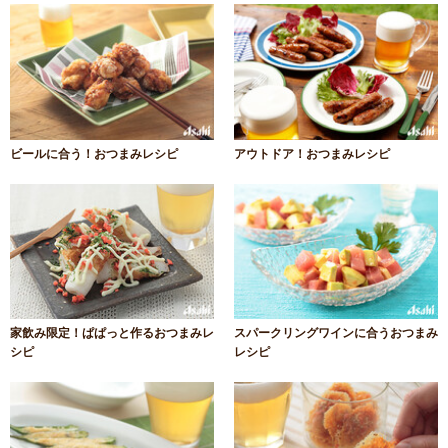
ビールに合う！おつまみレシピ
アウトドア！おつまみレシピ
家飲み限定！ぱぱっと作るおつまみレ
スパークリングワインに合うおつまみ
シピ
レシピ