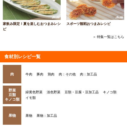
家飲み限定！夏を楽しむおつまみレシ
スポーツ観戦おつまみレシピ
ピ
＞ 特集一覧はこちら
食材別レシピ一覧
肉
牛肉
豚肉
鶏肉
肉：その他
肉：加工品
野菜
緑黄色野菜
淡色野菜
豆類・豆腐・豆加工品
キノコ類
豆類
イモ類
キノコ類
果物
果物
果物：加工品