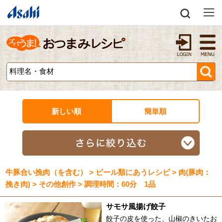
新しい順
簡単順
牛豚合い挽肉（を含む） > ビール類にあうレシピ > 肉(豚肉：
挽き肉) > その他創作 > 調理時間：60分 1品
サモサ風揚げ餃子
餃子の皮を使った、山椒のきいたお