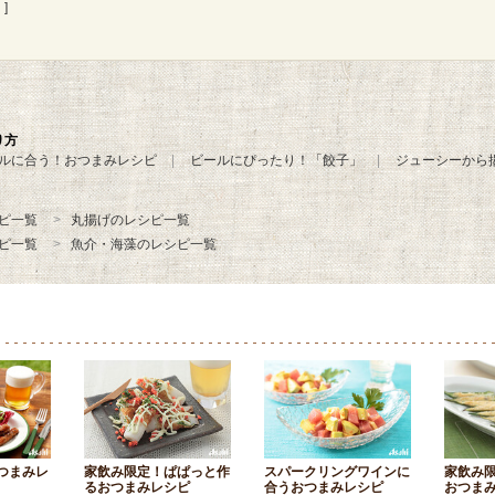
]
り方
ルに合う！おつまみレシピ
ビールにぴったり！「餃子」
ジューシーから
ピ一覧
丸揚げのレシピ一覧
ピ一覧
魚介・海藻のレシピ一覧
つまみレ
家飲み限定！ぱぱっと作
スパークリングワインに
家飲み
るおつまみレシピ
合うおつまみレシピ
おつま