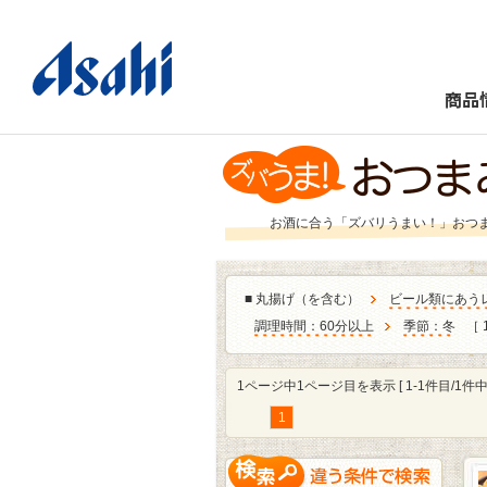
商品
お酒に合う「ズバリうまい！」おつ
■
丸揚げ（を含む）
ビール類にあう
調理時間：60分以上
季節：冬
［ 
1ページ中1ページ目を表示 [ 1-1件目/1件中 
1