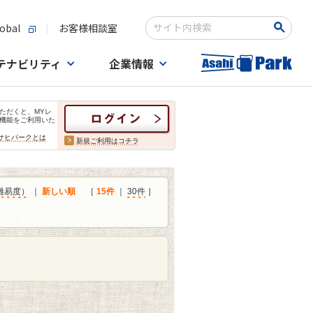
obal
お客様相談室
検索キーワード入力
テナビリティ
企業情報
ただくと、MYレ
機能をご利用いた
サヒパークとは
新規ご利用はコチラ
難易度）
｜
新しい順
［
15件
｜
30件
］