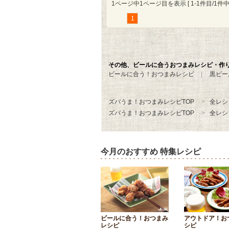
1ページ中1ページ目を表示 [ 1-1件目/1件中 
1
その他、ビールに合うおつまみレシピ・作
ビールに合う！おつまみレシピ
黒ビー
ズバうま！おつまみレシピTOP
全レシ
ズバうま！おつまみレシピTOP
全レシ
今月のおすすめ 特集レシピ
ビールに合う！おつまみ
アウトドア！お
レシピ
シピ