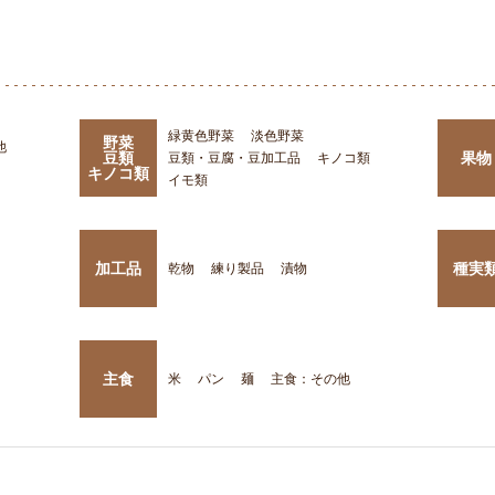
緑黄色野菜
淡色野菜
野菜
他
豆類
果物
豆類・豆腐・豆加工品
キノコ類
キノコ類
イモ類
加工品
種実
乾物
練り製品
漬物
主食
米
パン
麺
主食：その他