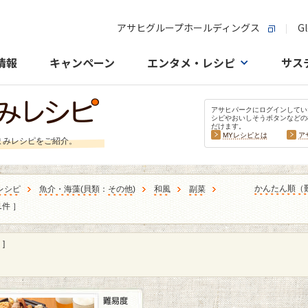
アサヒグループホールディングス
Gl
情報
キャンペーン
エンタメ・レシピ
サス
アサヒパークにログインしてい
シピやおいしそうボタンなどの
だけます。
MYレシピとは
ア
まみレシピをご紹介。
かんたん順（
レシピ
魚介・海藻
(
貝類
：
その他
)
和風
副菜
1件 ］
]