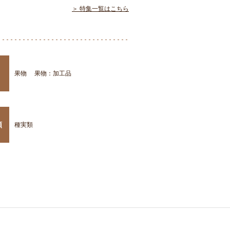
＞ 特集一覧はこちら
果物
果物：加工品
類
種実類