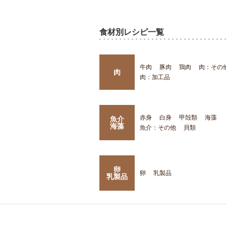
食材別レシピ一覧
牛肉
豚肉
鶏肉
肉：その
肉
肉：加工品
赤身
白身
甲殻類
海藻
魚介
海藻
魚介：その他
貝類
卵
卵
乳製品
乳製品