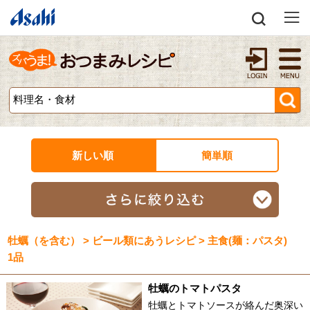
新しい順
簡単順
牡蠣（を含む） > ビール類にあうレシピ > 主食(麺：パスタ)
1品
牡蠣のトマトパスタ
牡蠣とトマトソースが絡んだ奥深い