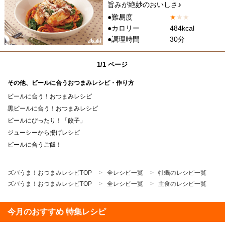
旨みが絶妙のおいしさ♪
●難易度
★
★
★
●カロリー
484kcal
●調理時間
30分
1/1 ページ
その他、ビールに合うおつまみレシピ・作り方
ビールに合う！おつまみレシピ
黒ビールに合う！おつまみレシピ
ビールにぴったり！「餃子」
ジューシーから揚げレシピ
ビールに合うご飯！
ズバうま！おつまみレシピTOP
全レシピ一覧
牡蠣のレシピ一覧
ズバうま！おつまみレシピTOP
全レシピ一覧
主食のレシピ一覧
今月のおすすめ 特集レシピ