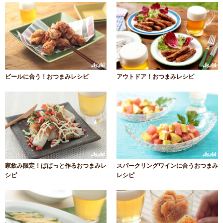
ビールに合う！おつまみレシピ
アウトドア！おつまみレシピ
家飲み限定！ぱぱっと作るおつまみレ
スパークリングワインに合うおつまみ
シピ
レシピ