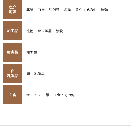
魚介
赤身
白身
甲殻類
海藻
魚介：その他
貝類
海藻
加工品
乾物
練り製品
漬物
種実類
種実類
卵
卵
乳製品
乳製品
主食
米
パン
麺
主食：その他