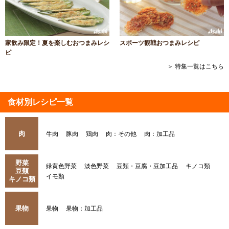
家飲み限定！夏を楽しむおつまみレシ
スポーツ観戦おつまみレシピ
ピ
＞ 特集一覧はこちら
食材別レシピ一覧
肉
牛肉
豚肉
鶏肉
肉：その他
肉：加工品
野菜
緑黄色野菜
淡色野菜
豆類・豆腐・豆加工品
キノコ類
豆類
イモ類
キノコ類
果物
果物
果物：加工品