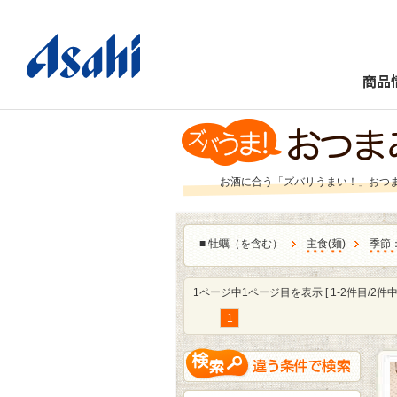
商品
お酒に合う「ズバリうまい！」おつ
■
牡蠣（を含む）
主食
(
麺
)
季節
1ページ中1ページ目を表示 [ 1-2件目/2件中 
1