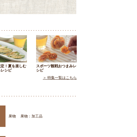
限定！夏を楽しむ
スポーツ観戦おつまみレ
みレシピ
シピ
＞ 特集一覧はこちら
果物
果物：加工品