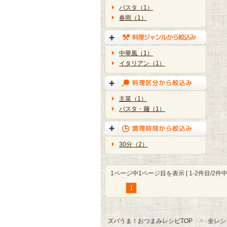
パスタ（1）
春雨（1）
中華風（1）
イタリアン（1）
主菜（1）
パスタ・麺（1）
30分（2）
1ページ中1ページ目を表示 [ 1-2件目/2件中 
1
ズバうま！おつまみレシピTOP
全レシ