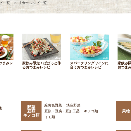
ピ一覧
主食のレシピ一覧
つまみレ
家飲み限定！ぱぱっと作
スパークリングワインに
家飲み
るおつまみレシピ
合うおつまみレシピ
おつま
緑黄色野菜
淡色野菜
野菜
他
豆類
果物
豆類・豆腐・豆加工品
キノコ類
キノコ類
イモ類