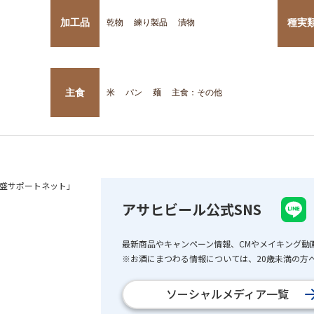
加工品
種実
乾物
練り製品
漬物
主食
米
パン
麺
主食：その他
盛サポートネット」
アサヒビール公式SNS
最新商品やキャンペーン情報、CMやメイキング動
※お酒にまつわる情報については、20歳未満の方へ
ソーシャルメディア一覧