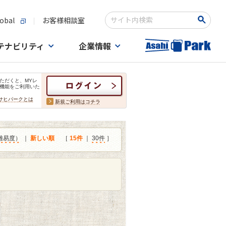
obal
お客様相談室
検索キーワード入力
テナビリティ
企業情報
ただくと、MYレ
機能をご利用いた
サヒパークとは
新規ご利用はコチラ
難易度）
｜
新しい順
［
15件
｜
30件
］