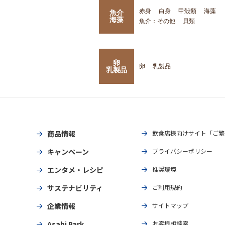
赤身
白身
甲殻類
海藻
魚介
海藻
魚介：その他
貝類
卵
卵
乳製品
乳製品
商品情報
飲食店様向けサイト「ご繁
キャンペーン
プライバシーポリシー
エンタメ・レシピ
推奨環境
サステナビリティ
ご利用規約
企業情報
サイトマップ
Asahi Park
お客様相談室