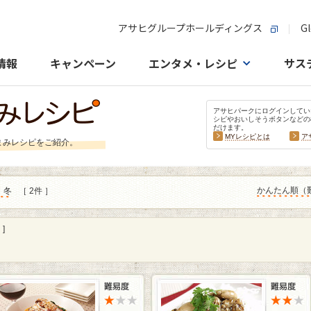
アサヒグループホールディングス
Gl
情報
キャンペーン
エンタメ・レシピ
サス
アサヒパークにログインしてい
シピやおいしそうボタンなどの
だけます。
MYレシピとは
ア
まみレシピをご紹介。
かんたん順（
：冬
［ 2件 ］
]