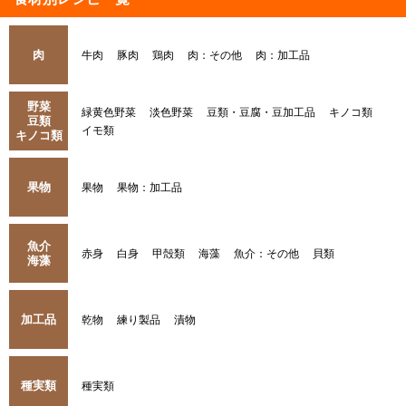
肉
牛肉
豚肉
鶏肉
肉：その他
肉：加工品
野菜
緑黄色野菜
淡色野菜
豆類・豆腐・豆加工品
キノコ類
豆類
イモ類
キノコ類
果物
果物
果物：加工品
魚介
赤身
白身
甲殻類
海藻
魚介：その他
貝類
海藻
加工品
乾物
練り製品
漬物
種実類
種実類