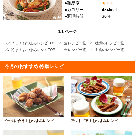
●難易度
★
★
★
●カロリー
484kcal
●調理時間
30分
1/1 ページ
ズバうま！おつまみレシピTOP
全レシピ一覧
牡蠣のレシピ一覧
ズバうま！おつまみレシピTOP
全レシピ一覧
主食のレシピ一覧
今月のおすすめ 特集レシピ
ビールに合う！おつまみレシピ
アウトドア！おつまみレシピ