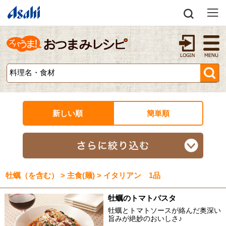
新しい順
簡単順
牡蠣（を含む） > 主食(麺) > イタリアン 1品
牡蠣のトマトパスタ
牡蠣とトマトソースが絡んだ奥深い
旨みが絶妙のおいしさ♪