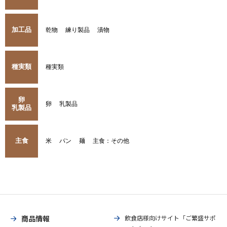
加工品
乾物
練り製品
漬物
種実類
種実類
卵
卵
乳製品
乳製品
主食
米
パン
麺
主食：その他
商品情報
飲食店様向けサイト「ご繁盛サポ