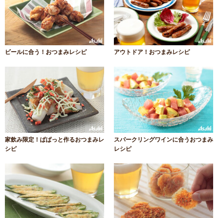
ビールに合う！おつまみレシピ
アウトドア！おつまみレシピ
家飲み限定！ぱぱっと作るおつまみレ
スパークリングワインに合うおつまみ
シピ
レシピ