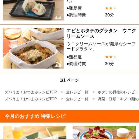
た。
●難易度
★
★
★
●調理時間
30分
エビとホタテのグラタン ウニク
リームソース
ウニクリームソースが濃厚なシーフ
ードグラタン。
●難易度
★
★
★
●調理時間
30分
1/1 ページ
ズバうま！おつまみレシピTOP
全レシピ一覧
ホタテの貝柱のレシピ一
ズバうま！おつまみレシピTOP
全レシピ一覧
野菜・豆類・キノコ類の
今月のおすすめ 特集レシピ