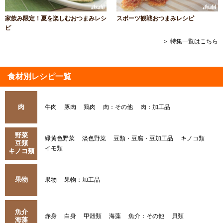
家飲み限定！夏を楽しむおつまみレシ
スポーツ観戦おつまみレシピ
ピ
＞ 特集一覧はこちら
食材別レシピ一覧
肉
牛肉
豚肉
鶏肉
肉：その他
肉：加工品
野菜
緑黄色野菜
淡色野菜
豆類・豆腐・豆加工品
キノコ類
豆類
イモ類
キノコ類
果物
果物
果物：加工品
魚介
赤身
白身
甲殻類
海藻
魚介：その他
貝類
海藻