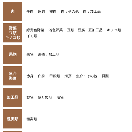
肉
牛肉
豚肉
鶏肉
肉：その他
肉：加工品
野菜
緑黄色野菜
淡色野菜
豆類・豆腐・豆加工品
キノコ類
豆類
イモ類
キノコ類
果物
果物
果物：加工品
魚介
赤身
白身
甲殻類
海藻
魚介：その他
貝類
海藻
加工品
乾物
練り製品
漬物
種実類
種実類