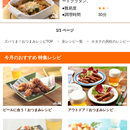
ードグラタン。
●難易度
★
★
★
●調理時間
30分
1/1 ページ
ズバうま！おつまみレシピTOP
全レシピ一覧
ホタテの貝柱のレシピ一
今月のおすすめ 特集レシピ
ビールに合う！おつまみレシピ
アウトドア！おつまみレシピ