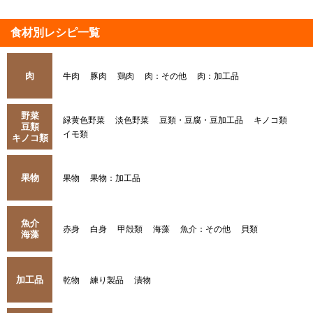
食材別レシピ一覧
肉
牛肉
豚肉
鶏肉
肉：その他
肉：加工品
野菜
緑黄色野菜
淡色野菜
豆類・豆腐・豆加工品
キノコ類
豆類
イモ類
キノコ類
果物
果物
果物：加工品
魚介
赤身
白身
甲殻類
海藻
魚介：その他
貝類
海藻
加工品
乾物
練り製品
漬物