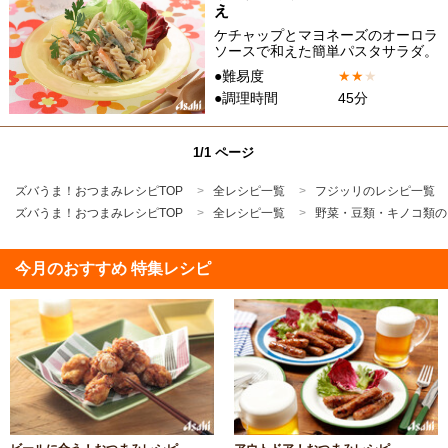
え
ケチャップとマヨネーズのオーロラ
ソースで和えた簡単パスタサラダ。
●難易度
★
★
★
●調理時間
45分
1/1 ページ
ズバうま！おつまみレシピTOP
全レシピ一覧
フジッリのレシピ一覧
ズバうま！おつまみレシピTOP
全レシピ一覧
野菜・豆類・キノコ類の
今月のおすすめ 特集レシピ