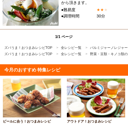
から頂きます。
●難易度
★
★
★
●調理時間
30分
1/1 ページ
ズバうま！おつまみレシピTOP
全レシピ一覧
パルミジャーノレジャー
ズバうま！おつまみレシピTOP
全レシピ一覧
野菜・豆類・キノコ類の
今月のおすすめ 特集レシピ
ビールに合う！おつまみレシピ
アウトドア！おつまみレシピ