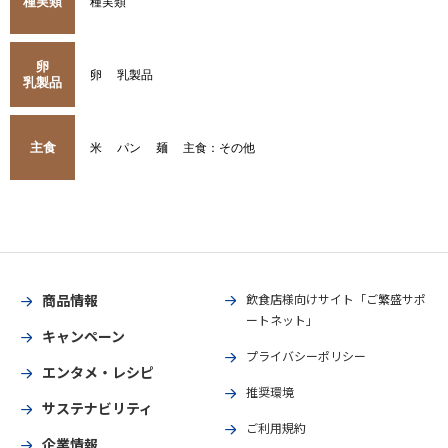
種実類
種実類
卵
卵
乳製品
乳製品
主食
米
パン
麺
主食：その他
商品情報
飲食店様向けサイト「ご繁盛サポ
ートネット」
キャンペーン
プライバシーポリシー
エンタメ・レシピ
推奨環境
サステナビリティ
ご利用規約
企業情報