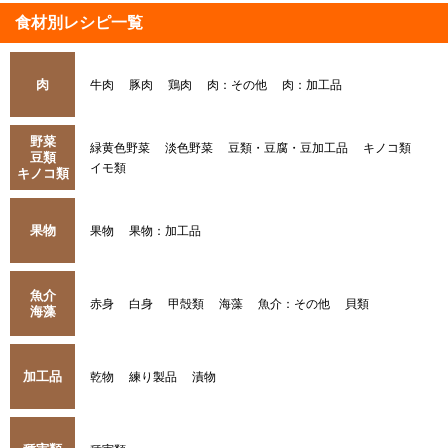
食材別レシピ一覧
肉
牛肉
豚肉
鶏肉
肉：その他
肉：加工品
野菜
緑黄色野菜
淡色野菜
豆類・豆腐・豆加工品
キノコ類
豆類
イモ類
キノコ類
果物
果物
果物：加工品
魚介
赤身
白身
甲殻類
海藻
魚介：その他
貝類
海藻
加工品
乾物
練り製品
漬物