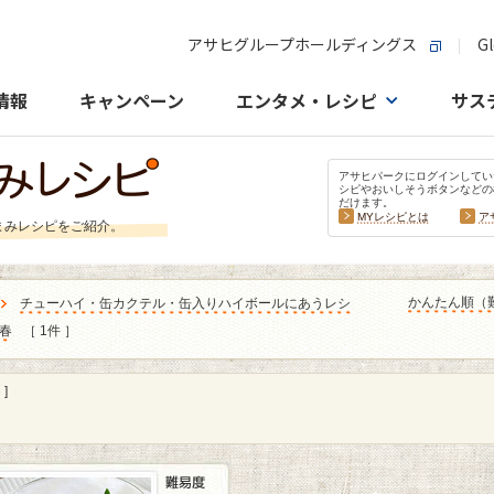
アサヒグループホールディングス
Gl
情報
キャンペーン
エンタメ・レシピ
サス
アサヒパークにログインしてい
シピやおいしそうボタンなどの
だけます。
MYレシピとは
ア
まみレシピをご紹介。
かんたん順（
チューハイ・缶カクテル・缶入りハイボールにあうレシ
春
［ 1件 ］
]