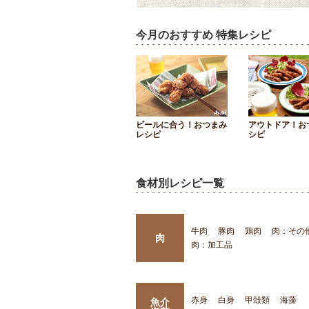
今月のおすすめ 特集レシピ
ビールに合う！おつまみ
アウトドア！お
レシピ
シピ
食材別レシピ一覧
牛肉
豚肉
鶏肉
肉：その
肉
肉：加工品
赤身
白身
甲殻類
海藻
魚介