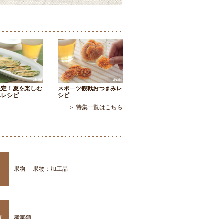
限定！夏を楽しむ
スポーツ観戦おつまみレ
みレシピ
シピ
＞ 特集一覧はこちら
果物
果物：加工品
類
種実類