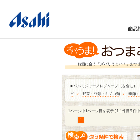
商品
お酒に合う「ズバリうまい！」おつ
■
パルミジャーノレジャーノ（を含む）
ピ
野菜・豆類・キノコ類
季節：
1ページ中1ページ目を表示 [ 1-1件目/1件中 
1