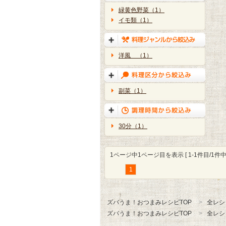
緑黄色野菜（1）
イモ類（1）
洋風 （1）
副菜（1）
30分（1）
1ページ中1ページ目を表示 [ 1-1件目/1件中 
1
ズバうま！おつまみレシピTOP
全レシ
ズバうま！おつまみレシピTOP
全レシ