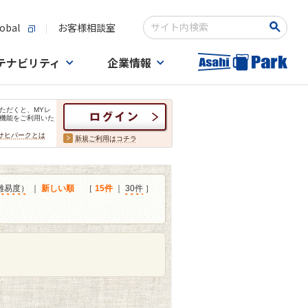
obal
お客様相談室
検索キーワード入力
テナビリティ
企業情報
ただくと、MYレ
機能をご利用いた
サヒパークとは
新規ご利用はコチラ
難易度）
｜
新しい順
［
15件
｜
30件
］