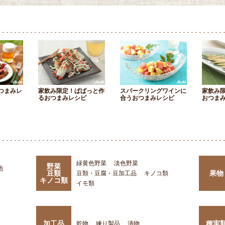
つまみレ
家飲み限定！ぱぱっと作
スパークリングワインに
家飲み
るおつまみレシピ
合うおつまみレシピ
おつま
緑黄色野菜
淡色野菜
野菜
他
豆類
果物
豆類・豆腐・豆加工品
キノコ類
キノコ類
イモ類
加工品
種実
乾物
練り製品
漬物