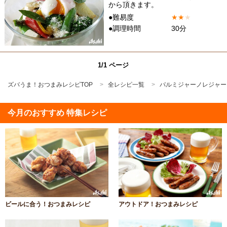
から頂きます。
●難易度
★
★
★
●調理時間
30分
1/1 ページ
ズバうま！おつまみレシピTOP
全レシピ一覧
パルミジャーノレジャー
今月のおすすめ 特集レシピ
ビールに合う！おつまみレシピ
アウトドア！おつまみレシピ