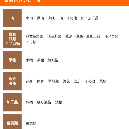
食材別レシピ一覧
肉
牛肉
豚肉
鶏肉
肉：その他
肉：加工品
野菜
緑黄色野菜
淡色野菜
豆類・豆腐・豆加工品
キノコ類
豆類
イモ類
キノコ類
果物
果物
果物：加工品
魚介
赤身
白身
甲殻類
海藻
魚介：その他
貝類
海藻
加工品
乾物
練り製品
漬物
種実類
種実類