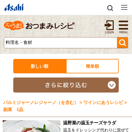
新しい順
簡単順
パルミジャーノレジャーノ（を含む） > ワインにあうレシピ >
副菜 1品
温野菜の温玉チーズサラダ
温玉をドレッシング代わりに混ぜて