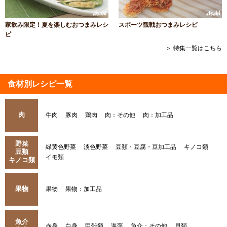
家飲み限定！夏を楽しむおつまみレシ
スポーツ観戦おつまみレシピ
ピ
＞ 特集一覧はこちら
食材別レシピ一覧
肉
牛肉
豚肉
鶏肉
肉：その他
肉：加工品
野菜
緑黄色野菜
淡色野菜
豆類・豆腐・豆加工品
キノコ類
豆類
イモ類
キノコ類
果物
果物
果物：加工品
魚介
赤身
白身
甲殻類
海藻
魚介：その他
貝類