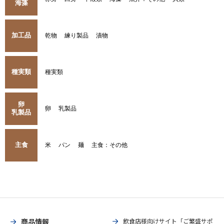
海藻
加工品
乾物
練り製品
漬物
種実類
種実類
卵
卵
乳製品
乳製品
主食
米
パン
麺
主食：その他
商品情報
飲食店様向けサイト「ご繁盛サポ