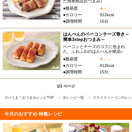
た簡単絶品おつまみ♪
●難易度
★
★
★
●カロリー
312kcal
●調理時間
15分
はんぺんのベーコンチーズ巻き～
簡単3stepおつまみ～
ベーコンとチーズのコクに包まれ
た、ふわふわのはんぺんが絶品♪
●難易度
★
★
★
●カロリー
412kcal
●調理時間
15分
1/1 ページ
ズバうま！おつまみレシピTOP
全レシピ一覧
スライスベーコンのレシ
今月のおすすめ 特集レシピ