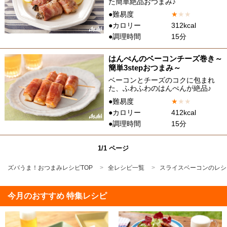
た簡単絶品おつまみ♪
●難易度
★
★
★
●カロリー
312kcal
●調理時間
15分
はんぺんのベーコンチーズ巻き～
簡単3stepおつまみ～
ベーコンとチーズのコクに包まれ
た、ふわふわのはんぺんが絶品♪
●難易度
★
★
★
●カロリー
412kcal
●調理時間
15分
1/1 ページ
ズバうま！おつまみレシピTOP
全レシピ一覧
スライスベーコンのレシ
今月のおすすめ 特集レシピ