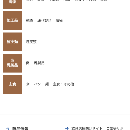
海藻
加工品
乾物
練り製品
漬物
種実類
種実類
卵
卵
乳製品
乳製品
主食
米
パン
麺
主食：その他
商品情報
飲食店様向けサイト「ご繁盛サポ