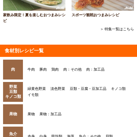
家飲み限定！夏を楽しむおつまみレシ
スポーツ観戦おつまみレシピ
ピ
＞ 特集一覧はこちら
食材別レシピ一覧
肉
牛肉
豚肉
鶏肉
肉：その他
肉：加工品
野菜
緑黄色野菜
淡色野菜
豆類・豆腐・豆加工品
キノコ類
豆類
イモ類
キノコ類
果物
果物
果物：加工品
魚介
赤身
白身
甲殻類
海藻
魚介：その他
貝類