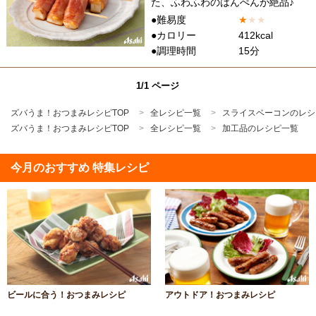
た、ふわふわのはんぺんが絶品♪
●難易度
★
★
★
●カロリー
412kcal
●調理時間
15分
1/1 ページ
ズバうま！おつまみレシピTOP
全レシピ一覧
スライスベーコンのレシ
ズバうま！おつまみレシピTOP
全レシピ一覧
加工品のレシピ一覧
今月のおすすめ 特集レシピ
ビールに合う！おつまみレシピ
アウトドア！おつまみレシピ