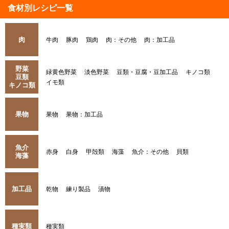
食材別レシピ一覧
肉
牛肉
豚肉
鶏肉
肉：その他
肉：加工品
野菜
緑黄色野菜
淡色野菜
豆類・豆腐・豆加工品
キノコ類
豆類
イモ類
キノコ類
果物
果物
果物：加工品
魚介
赤身
白身
甲殻類
海藻
魚介：その他
貝類
海藻
加工品
乾物
練り製品
漬物
種実類
種実類