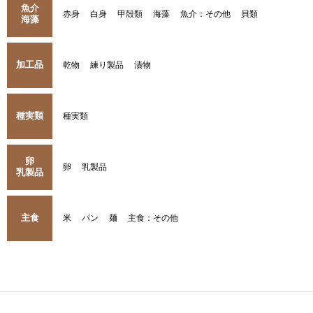
魚介
赤身
白身
甲殻類
海藻
魚介：その他
貝類
海藻
加工品
乾物
練り製品
漬物
種実類
種実類
卵
卵
乳製品
乳製品
主食
米
パン
麺
主食：その他