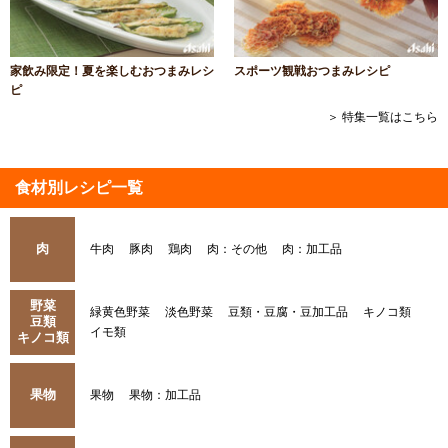
家飲み限定！夏を楽しむおつまみレシ
スポーツ観戦おつまみレシピ
ピ
＞ 特集一覧はこちら
食材別レシピ一覧
肉
牛肉
豚肉
鶏肉
肉：その他
肉：加工品
野菜
緑黄色野菜
淡色野菜
豆類・豆腐・豆加工品
キノコ類
豆類
イモ類
キノコ類
果物
果物
果物：加工品