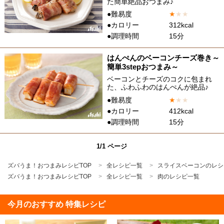
た簡単絶品おつまみ♪
●難易度
★
★
★
●カロリー
312kcal
●調理時間
15分
はんぺんのベーコンチーズ巻き～
簡単3stepおつまみ～
ベーコンとチーズのコクに包まれ
た、ふわふわのはんぺんが絶品♪
●難易度
★
★
★
●カロリー
412kcal
●調理時間
15分
1/1 ページ
ズバうま！おつまみレシピTOP
全レシピ一覧
スライスベーコンのレシ
ズバうま！おつまみレシピTOP
全レシピ一覧
肉のレシピ一覧
今月のおすすめ 特集レシピ