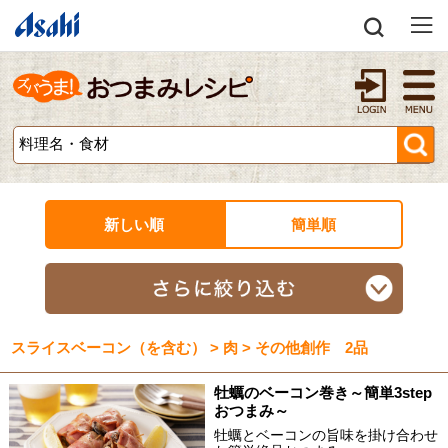
新しい順
簡単順
スライスベーコン（を含む） > 肉 > その他創作 2品
牡蠣のベーコン巻き～簡単3step
おつまみ～
牡蠣とベーコンの旨味を掛け合わせ