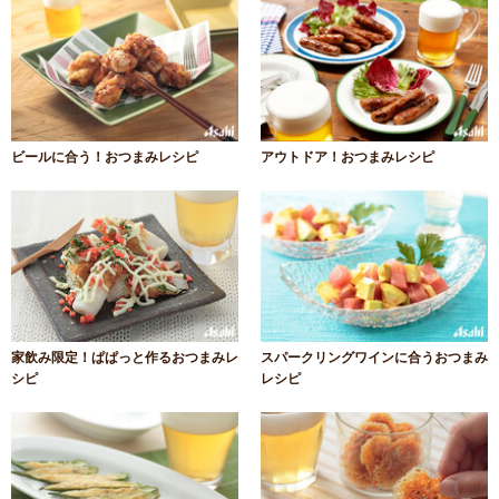
ビールに合う！おつまみレシピ
アウトドア！おつまみレシピ
家飲み限定！ぱぱっと作るおつまみレ
スパークリングワインに合うおつまみ
シピ
レシピ