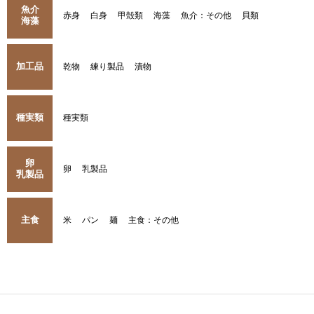
魚介
赤身
白身
甲殻類
海藻
魚介：その他
貝類
海藻
加工品
乾物
練り製品
漬物
種実類
種実類
卵
卵
乳製品
乳製品
主食
米
パン
麺
主食：その他