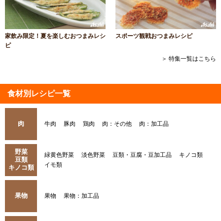
家飲み限定！夏を楽しむおつまみレシ
スポーツ観戦おつまみレシピ
ピ
＞ 特集一覧はこちら
食材別レシピ一覧
肉
牛肉
豚肉
鶏肉
肉：その他
肉：加工品
野菜
緑黄色野菜
淡色野菜
豆類・豆腐・豆加工品
キノコ類
豆類
イモ類
キノコ類
果物
果物
果物：加工品