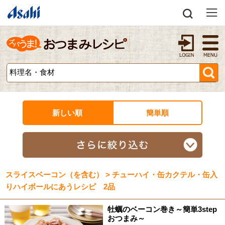
新しい順
簡単順
スライスベーコン（を含む） > チューハイ・缶カクテル・缶入
りハイボールにあうレシピ 2品
牡蠣のベーコン巻き～簡単3step
おつまみ～