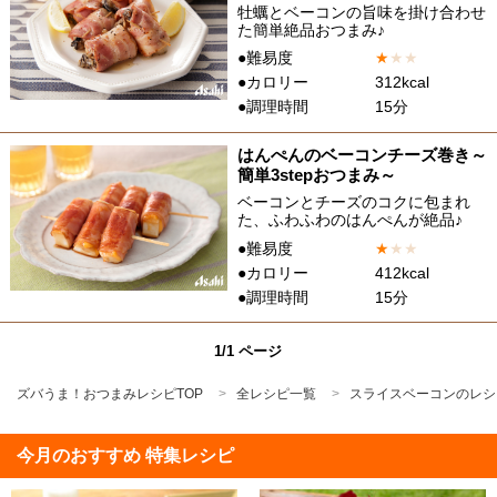
牡蠣とベーコンの旨味を掛け合わせ
た簡単絶品おつまみ♪
●難易度
★
★
★
●カロリー
312kcal
●調理時間
15分
はんぺんのベーコンチーズ巻き～
簡単3stepおつまみ～
ベーコンとチーズのコクに包まれ
た、ふわふわのはんぺんが絶品♪
●難易度
★
★
★
●カロリー
412kcal
●調理時間
15分
1/1 ページ
ズバうま！おつまみレシピTOP
全レシピ一覧
スライスベーコンのレシ
今月のおすすめ 特集レシピ