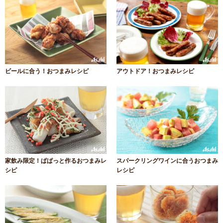
ビールに合う！おつまみレシピ
アウトドア！おつまみレシピ
家飲み限定！ぱぱっと作るおつまみレ
スパークリングワインに合うおつまみ
シピ
レシピ