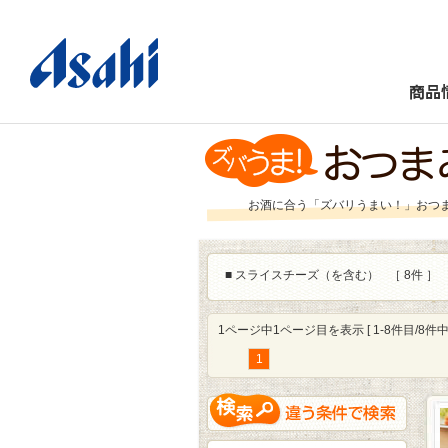
商品
お酒に合う「ズバリうまい！」おつ
■
スライスチーズ（を含む）
［ 8件 ］
1ページ中1ページ目を表示 [ 1-8件目/8件中 
1