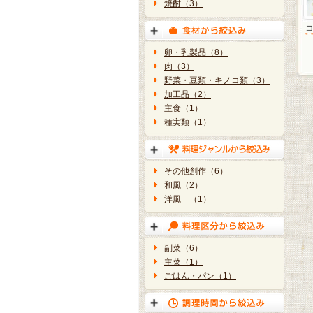
焼酎（3）
卵・乳製品（8）
肉（3）
野菜・豆類・キノコ類（3）
加工品（2）
主食（1）
種実類（1）
その他創作（6）
和風（2）
洋風 （1）
副菜（6）
主菜（1）
ごはん・パン（1）