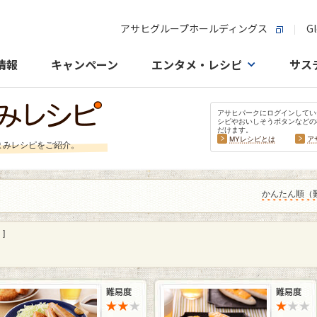
アサヒグループホールディングス
Gl
情報
キャンペーン
エンタメ・レシピ
サス
アサヒパークにログインしてい
シピやおいしそうボタンなどの
だけます。
MYレシピとは
ア
まみレシピをご紹介。
かんたん順（
]