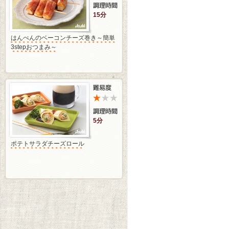
15分
はんぺんのベーコンチーズ巻き～簡単
3stepおつまみ～
5分
ポテトサラダチーズロール