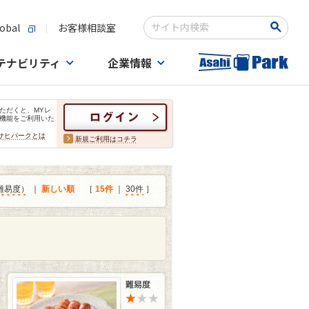
obal
お客様相談室
検索キーワード入力
テナビリティ
企業情報
ただくと、MYレ
機能をご利用いた
サヒパークとは
新規ご利用はコチラ
難易度）
｜
新しい順
［
15件
｜
30件
］