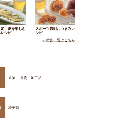
限定！夏を楽しむ
スポーツ観戦おつまみレ
みレシピ
シピ
＞ 特集一覧はこちら
果物
果物：加工品
類
種実類