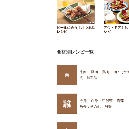
ビールに合う！おつまみ
アウトドア！お
レシピ
シピ
食材別レシピ一覧
牛肉
豚肉
鶏肉
肉：その
肉
肉：加工品
赤身
白身
甲殻類
海藻
魚介
海藻
魚介：その他
貝類