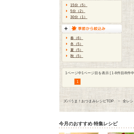
15分（5）
5分（2）
30分（1）
春（6）
冬（5）
夏（5）
秋（5）
1ページ中1ページ目を表示 [ 1-8件目/8件中 
1
ズバうま！おつまみレシピTOP
全レシ
今月のおすすめ 特集レシピ