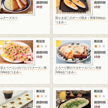
30分
15分
ハムチーズカツ
笹かまぼこのチーズ焼き～簡単3stepお
つまみ～
15分
15分
枝豆とベーコンのパリパリチーズ～簡
とろーり卵のマヨチーズパン～簡単
3stepおつまみ～
3stepおつまみ～
5分
15分