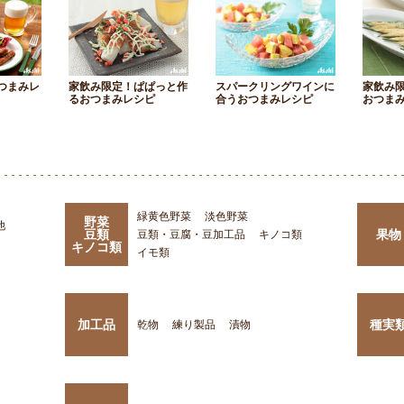
つまみレ
家飲み限定！ぱぱっと作
スパークリングワインに
家飲み
るおつまみレシピ
合うおつまみレシピ
おつま
緑黄色野菜
淡色野菜
野菜
他
豆類
果物
豆類・豆腐・豆加工品
キノコ類
キノコ類
イモ類
加工品
種実
乾物
練り製品
漬物