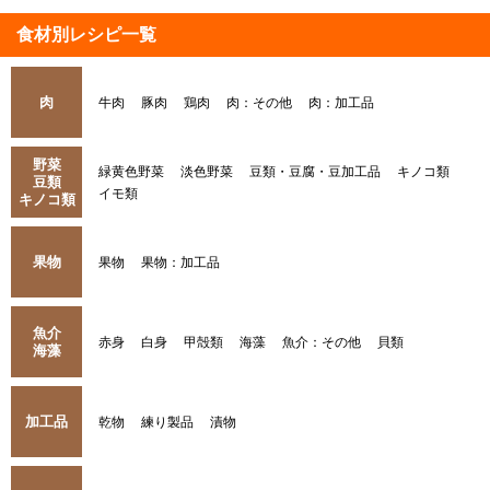
食材別レシピ一覧
肉
牛肉
豚肉
鶏肉
肉：その他
肉：加工品
野菜
緑黄色野菜
淡色野菜
豆類・豆腐・豆加工品
キノコ類
豆類
イモ類
キノコ類
果物
果物
果物：加工品
魚介
赤身
白身
甲殻類
海藻
魚介：その他
貝類
海藻
加工品
乾物
練り製品
漬物