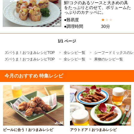
鮮!コクのあるソースと大きめの具
をたっぷりとのせて、ボリュームた
っぷりのカナッペに。
●難易度
★
★
★
●調理時間
30分
1/1 ページ
ズバうま！おつまみレシピTOP
全レシピ一覧
シーフードミックスのレ
ズバうま！おつまみレシピTOP
全レシピ一覧
果物のレシピ一覧
今月のおすすめ 特集レシピ
ビールに合う！おつまみレシピ
アウトドア！おつまみレシピ