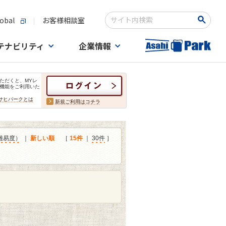
obal
お客様相談室
検索キーワード入力
テナビリティ
企業情報
ただくと、MYレ
機能をご利用いた
サヒパークとは
新規ご利用はコチラ
難易度）
｜
新しい順
［
15件
｜
30件
］