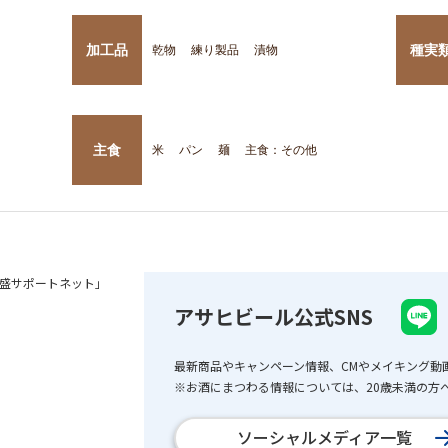
加工品
種実
乾物
練り製品
漬物
主食
米
パン
麺
主食：その他
盛サポートネット」
アサヒビール公式SNS
最新商品やキャンペーン情報、CMやメイキング動
※お酒にまつわる情報については、20歳未満の方へ
ソーシャルメディア一覧