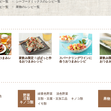
ピ一覧
シーフードミックスのレシピ一覧
ピ一覧
果物のレシピ一覧
つまみレ
家飲み限定！ぱぱっと作
スパークリングワインに
家飲み
るおつまみレシピ
合うおつまみレシピ
おつま
緑黄色野菜
淡色野菜
野菜
他
豆類
果物
豆類・豆腐・豆加工品
キノコ類
キノコ類
イモ類