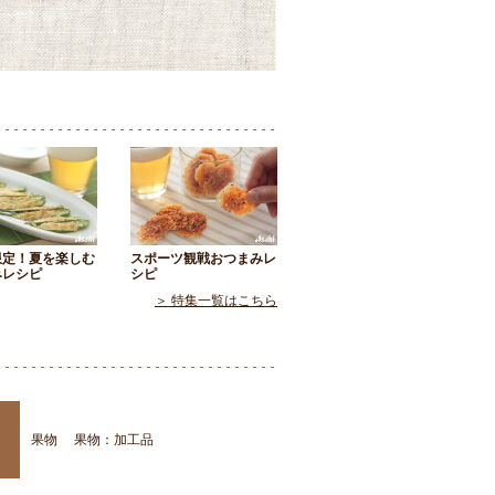
限定！夏を楽しむ
スポーツ観戦おつまみレ
みレシピ
シピ
＞ 特集一覧はこちら
果物
果物：加工品