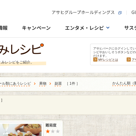
アサヒグループホールディングス
Gl
情報
キャンペーン
エンタメ・レシピ
サス
アサヒパークにログインしてい
シピやおいしそうボタンなどの
だけます。
MYレシピとは
ア
まみレシピをご紹介。
かんたん順（
ール類にあうレシピ
果物
副菜
［ 1件 ］
]