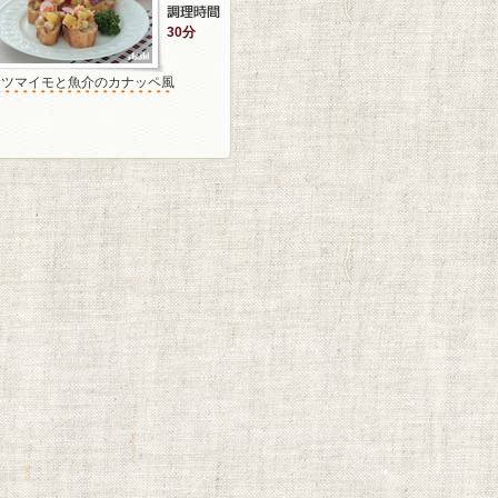
30分
サツマイモと魚介のカナッペ風