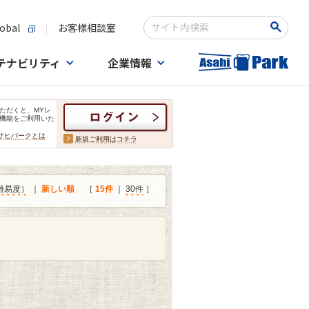
obal
お客様相談室
検索キーワード入力
テナビリティ
企業情報
ただくと、MYレ
機能をご利用いた
サヒパークとは
新規ご利用はコチラ
難易度）
｜
新しい順
［
15件
｜
30件
］