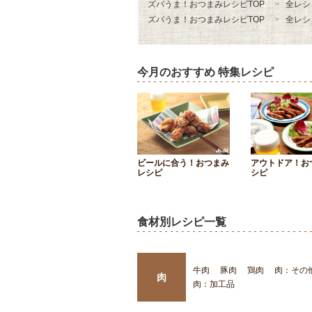
ズバうま！おつまみレシピTOP
全レシ
ズバうま！おつまみレシピTOP
全レシ
今月のおすすめ 特集レシピ
ビールに合う！おつまみ
アウトドア！お
レシピ
シピ
食材別レシピ一覧
牛肉
豚肉
鶏肉
肉：その
肉
肉：加工品