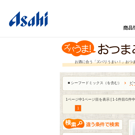
商品
お酒に合う「ズバリうまい！」おつ
■
シーフードミックス（を含む）
ビ
1ページ中1ページ目を表示 [ 1-1件目/1件中 
1