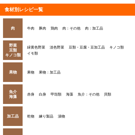
食材別レシピ一覧
肉
牛肉
豚肉
鶏肉
肉：その他
肉：加工品
野菜
緑黄色野菜
淡色野菜
豆類・豆腐・豆加工品
キノコ類
豆類
イモ類
キノコ類
果物
果物
果物：加工品
魚介
赤身
白身
甲殻類
海藻
魚介：その他
貝類
海藻
加工品
乾物
練り製品
漬物