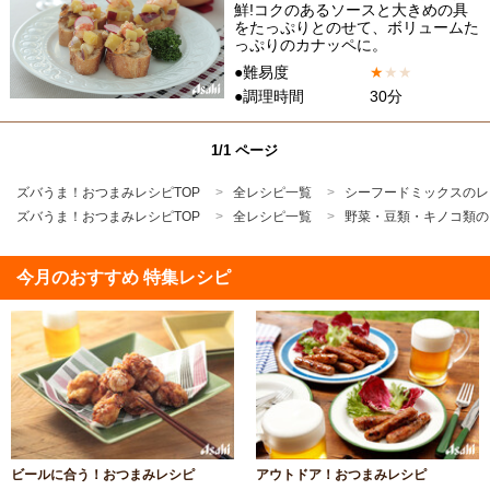
鮮!コクのあるソースと大きめの具
をたっぷりとのせて、ボリュームた
っぷりのカナッペに。
●難易度
★
★
★
●調理時間
30分
1/1 ページ
ズバうま！おつまみレシピTOP
全レシピ一覧
シーフードミックスのレ
ズバうま！おつまみレシピTOP
全レシピ一覧
野菜・豆類・キノコ類の
今月のおすすめ 特集レシピ
ビールに合う！おつまみレシピ
アウトドア！おつまみレシピ