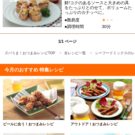
鮮!コクのあるソースと大きめの具
をたっぷりとのせて、ボリュームた
っぷりのカナッペに。
●難易度
★
★
★
●調理時間
30分
1/1 ページ
ズバうま！おつまみレシピTOP
全レシピ一覧
シーフードミックスのレ
今月のおすすめ 特集レシピ
ビールに合う！おつまみレシピ
アウトドア！おつまみレシピ