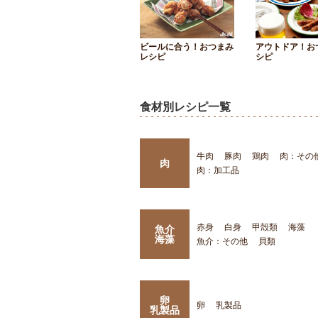
ビールに合う！おつまみ
アウトドア！お
レシピ
シピ
食材別レシピ一覧
牛肉
豚肉
鶏肉
肉：その
肉
肉：加工品
赤身
白身
甲殻類
海藻
魚介
海藻
魚介：その他
貝類
卵
卵
乳製品
乳製品