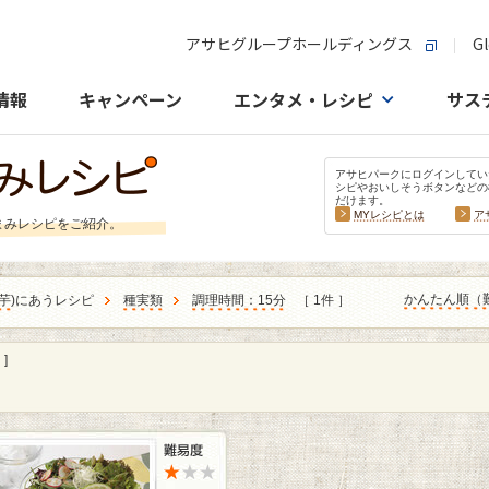
アサヒグループホールディングス
Gl
情報
キャンペーン
エンタメ・レシピ
サス
アサヒパークにログインしてい
シピやおいしそうボタンなどの
だけます。
MYレシピとは
ア
まみレシピをご紹介。
かんたん順（
芋
)にあうレシピ
種実類
調理時間：15分
［ 1件 ］
]