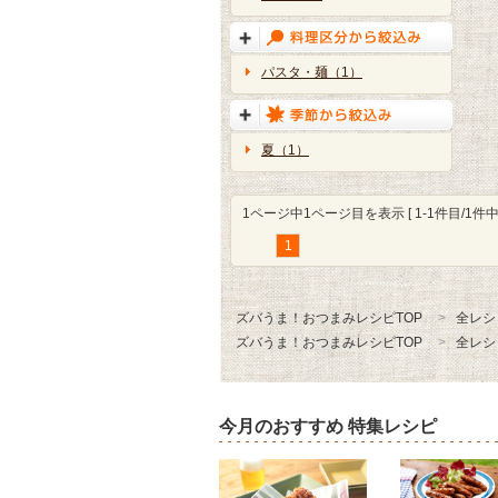
パスタ・麺（1）
夏（1）
1ページ中1ページ目を表示 [ 1-1件目/1件中 
1
ズバうま！おつまみレシピTOP
全レシ
ズバうま！おつまみレシピTOP
全レシ
今月のおすすめ 特集レシピ