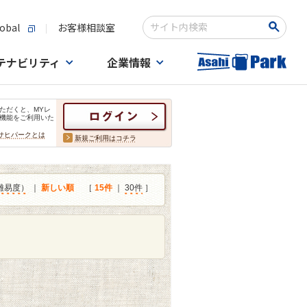
obal
お客様相談室
検索キーワード入力
テナビリティ
企業情報
ただくと、MYレ
機能をご利用いた
サヒパークとは
新規ご利用はコチラ
難易度）
｜
新しい順
［
15件
｜
30件
］