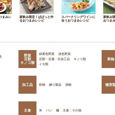
つまみレ
家飲み限定！ぱぱっと作
スパークリングワインに
家飲み
るおつまみレシピ
合うおつまみレシピ
おつま
緑黄色野菜
淡色野菜
野菜
他
豆類
果物
豆類・豆腐・豆加工品
キノコ類
キノコ類
イモ類
加工品
種実
乾物
練り製品
漬物
主食
米
パン
麺
主食：その他