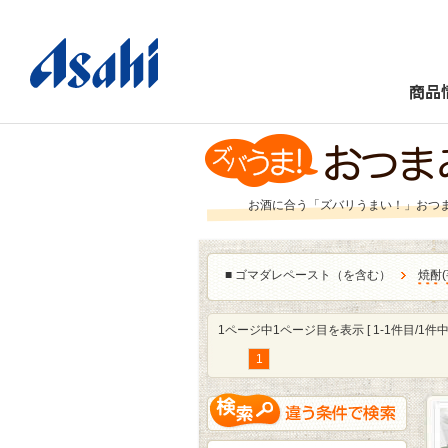
商品
お酒に合う「ズバリうまい！」おつ
■
ゴマダレペースト（を含む）
焼酎
(
1ページ中1ページ目を表示 [ 1-1件目/1件中 
1