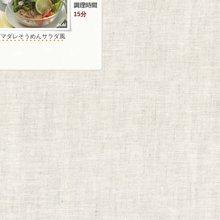
15分
ゴマダレそうめんサラダ風