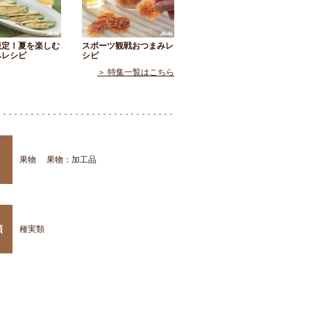
限定！夏を楽しむ
スポーツ観戦おつまみレ
みレシピ
シピ
＞ 特集一覧はこちら
果物
果物：加工品
類
種実類