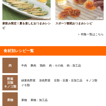
家飲み限定！夏を楽しむおつまみレシ
スポーツ観戦おつまみレシピ
ピ
＞ 特集一覧はこちら
食材別レシピ一覧
肉
牛肉
豚肉
鶏肉
肉：その他
肉：加工品
野菜
緑黄色野菜
淡色野菜
豆類・豆腐・豆加工品
キノコ類
豆類
イモ類
キノコ類
果物
果物
果物：加工品