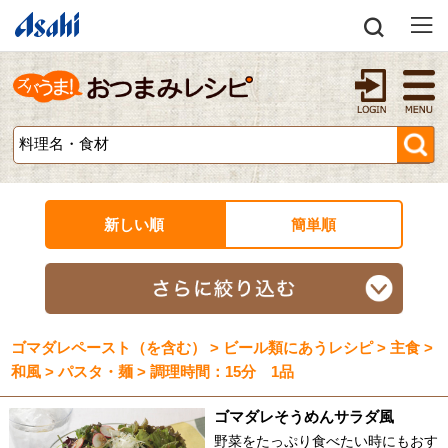
新しい順
簡単順
ゴマダレペースト（を含む） > ビール類にあうレシピ > 主食 >
和風 > パスタ・麺 > 調理時間：15分 1品
ゴマダレそうめんサラダ風
野菜をたっぷり食べたい時にもおす