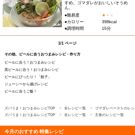
すめ。ゴマダレがおいしいそうめ
ん。
●難易度
★
★
★
●カロリー
398kcal
●調理時間
15分
1/1 ページ
その他、ビールに合うおつまみレシピ・作り方
ビールに合う！おつまみレシピ
黒ビールに合う！おつまみレシピ
ビールにぴったり！「餃子」
ジューシーから揚げレシピ
ビールに合うご飯！
ズバうま！おつまみレシピTOP
全レシピ一覧
ゴマダレペーストのレシ
ズバうま！おつまみレシピTOP
全レシピ一覧
主食のレシピ一覧
今月のおすすめ 特集レシピ