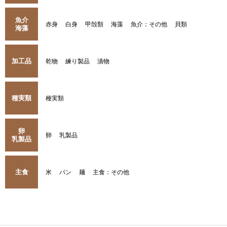
魚介
赤身
白身
甲殻類
海藻
魚介：その他
貝類
海藻
加工品
乾物
練り製品
漬物
種実類
種実類
卵
卵
乳製品
乳製品
主食
米
パン
麺
主食：その他