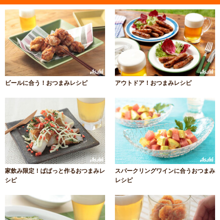
ビールに合う！おつまみレシピ
アウトドア！おつまみレシピ
家飲み限定！ぱぱっと作るおつまみレ
スパークリングワインに合うおつまみ
シピ
レシピ