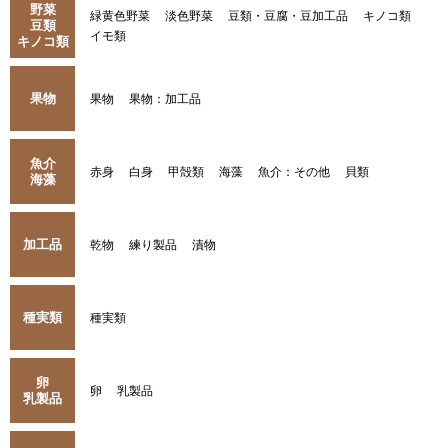
野菜
緑黄色野菜
淡色野菜
豆類・豆腐・豆加工品
キノコ類
豆類
イモ類
キノコ類
果物
果物
果物：加工品
魚介
赤身
白身
甲殻類
海藻
魚介：その他
貝類
海藻
加工品
乾物
練り製品
漬物
種実類
種実類
卵
卵
乳製品
乳製品