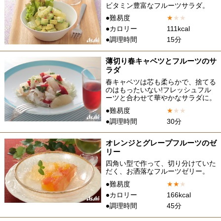
ビタミン豊富なフルーツサラダ。
●難易度
★
★
★
●カロリー
111kcal
●調理時間
15分
薄切り春キャベツとフルーツのサ
ラダ
春キャベツは芯も柔らかで、捨てる
のはもったいない!フレッシュフル
ーツと合わせて華やかなサラダに。
●難易度
★
★
★
●調理時間
30分
オレンジとグレープフルーツのゼ
リー
四角い型で作って、切り分けていた
だく、お洒落なフルーツゼリー。
●難易度
★
★
★
●カロリー
166kcal
●調理時間
45分