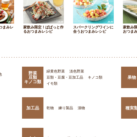
つまみレ
家飲み限定！ぱぱっと作
スパークリングワインに
家飲み
るおつまみレシピ
合うおつまみレシピ
おつま
緑黄色野菜
淡色野菜
野菜
他
豆類
果物
豆類・豆腐・豆加工品
キノコ類
キノコ類
イモ類
加工品
種実
乾物
練り製品
漬物