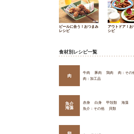
ビールに合う！おつまみ
アウトドア！お
レシピ
シピ
食材別レシピ一覧
牛肉
豚肉
鶏肉
肉：その
肉
肉：加工品
赤身
白身
甲殻類
海藻
魚介
海藻
魚介：その他
貝類
卵