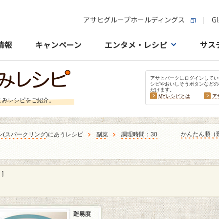
アサヒグループホールディングス
Gl
情報
キャンペーン
エンタメ・レシピ
サス
アサヒパークにログインしてい
シピやおいしそうボタンなどの
だけます。
MYレシピとは
ア
まみレシピをご紹介。
かんたん順（
ン
(
スパークリング
)にあうレシピ
副菜
調理時間：30
]