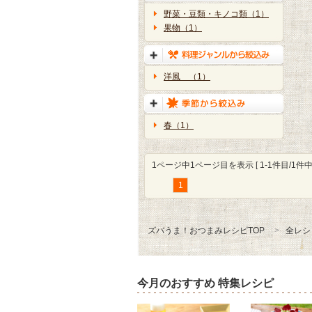
野菜・豆類・キノコ類（1）
果物（1）
洋風 （1）
春（1）
1ページ中1ページ目を表示 [ 1-1件目/1件中 
1
ズバうま！おつまみレシピTOP
全レシ
今月のおすすめ 特集レシピ