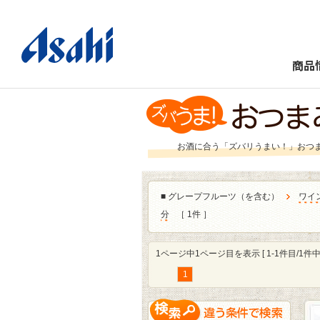
商品
お酒に合う「ズバリうまい！」おつ
■
グレープフルーツ（を含む）
ワイ
分
［ 1件 ］
1ページ中1ページ目を表示 [ 1-1件目/1件中 
1