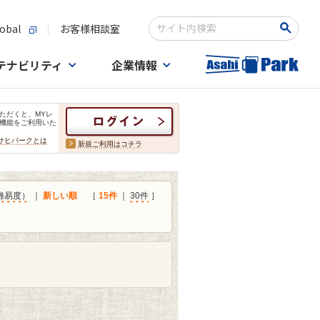
obal
お客様相談室
検索キーワード入力
テナビリティ
企業情報
ただくと、MYレ
機能をご利用いた
サヒパークとは
新規ご利用はコチラ
難易度）
｜
新しい順
［
15件
｜
30件
］