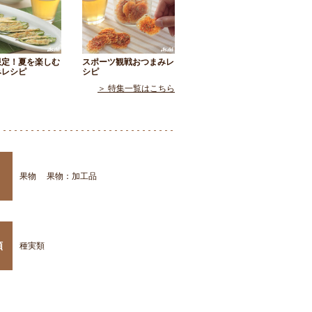
限定！夏を楽しむ
スポーツ観戦おつまみレ
みレシピ
シピ
＞ 特集一覧はこちら
果物
果物：加工品
類
種実類