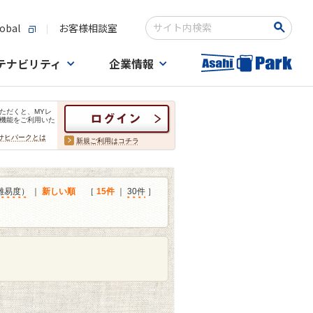
obal
お客様相談室
検索キーワード入力
テナビリティ
企業情報
ただくと、MYレ
機能をご利用いた
サヒパークとは
新規ご利用はコチラ
難易度）
｜
新しい順
［
15件
｜
30件
］