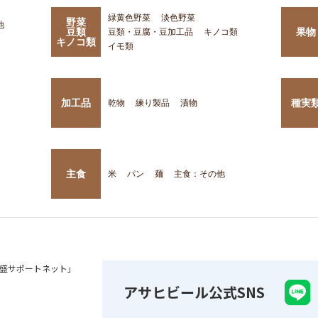
緑黄色野菜
淡色野菜
野菜
他
豆類
果物
豆類・豆腐・豆加工品
キノコ類
キノコ類
イモ類
加工品
種実
乾物
練り製品
漬物
主食
米
パン
麺
主食：その他
盛サポートネット」
アサヒビール公式SNS