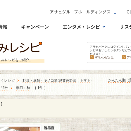
アサヒグループホールディングス
Gl
情報
キャンペーン
エンタメ・レシピ
サス
アサヒパークにログインしてい
シピやおいしそうボタンなどの
だけます。
MYレシピとは
ア
まみレシピをご紹介。
かんたん順（
あうレシピ
野菜・豆類・キノコ類
(
緑黄色野菜
：
トマト
)
45分
季節：秋
［ 1件 ］
]