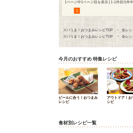
1ページ中1ページ目を表示 [ 1-1件目/1件中 
1
ズバうま！おつまみレシピTOP
全レシ
ズバうま！おつまみレシピTOP
全レシ
今月のおすすめ 特集レシピ
ビールに合う！おつまみ
アウトドア！お
レシピ
シピ
食材別レシピ一覧