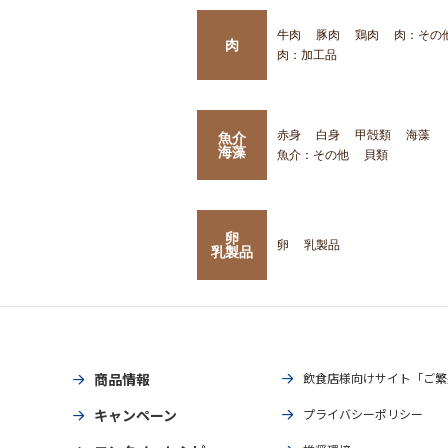
牛肉
豚肉
鶏肉
肉：その
肉
肉：加工品
赤身
白身
甲殻類
海藻
魚介
海藻
魚介：その他
貝類
卵
卵
乳製品
乳製品
商品情報
飲食店様向けサイト「ご繁
キャンペーン
プライバシーポリシー