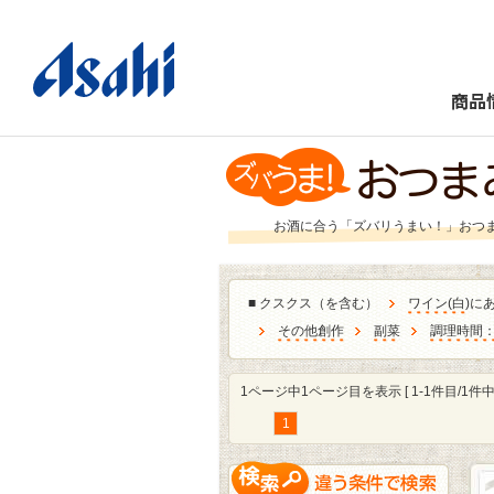
商品
お酒に合う「ズバリうまい！」おつ
■
クスクス（を含む）
ワイン
(
白
)に
その他創作
副菜
調理時間：
1ページ中1ページ目を表示 [ 1-1件目/1件中 
1