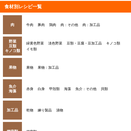
食材別レシピ一覧
肉
牛肉
豚肉
鶏肉
肉：その他
肉：加工品
野菜
緑黄色野菜
淡色野菜
豆類・豆腐・豆加工品
キノコ類
豆類
イモ類
キノコ類
果物
果物
果物：加工品
魚介
赤身
白身
甲殻類
海藻
魚介：その他
貝類
海藻
加工品
乾物
練り製品
漬物