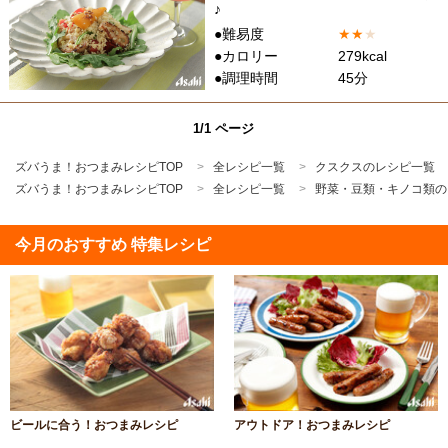
♪
●難易度
★
★
★
●カロリー
279kcal
●調理時間
45分
1/1 ページ
ズバうま！おつまみレシピTOP
全レシピ一覧
クスクスのレシピ一覧
ズバうま！おつまみレシピTOP
全レシピ一覧
野菜・豆類・キノコ類の
今月のおすすめ 特集レシピ
ビールに合う！おつまみレシピ
アウトドア！おつまみレシピ