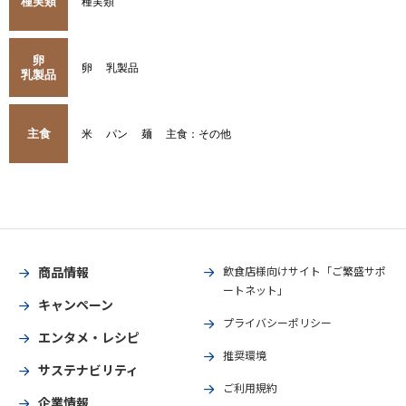
種実類
種実類
卵
卵
乳製品
乳製品
主食
米
パン
麺
主食：その他
商品情報
飲食店様向けサイト「ご繁盛サポ
ートネット」
キャンペーン
プライバシーポリシー
エンタメ・レシピ
推奨環境
サステナビリティ
ご利用規約
企業情報