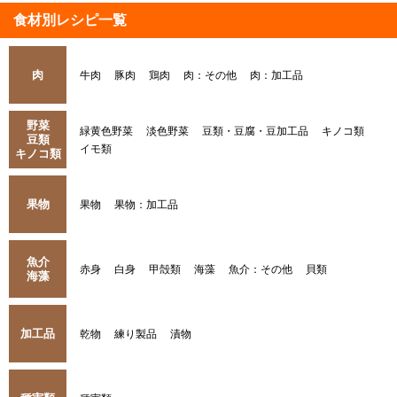
食材別レシピ一覧
肉
牛肉
豚肉
鶏肉
肉：その他
肉：加工品
野菜
緑黄色野菜
淡色野菜
豆類・豆腐・豆加工品
キノコ類
豆類
イモ類
キノコ類
果物
果物
果物：加工品
魚介
赤身
白身
甲殻類
海藻
魚介：その他
貝類
海藻
加工品
乾物
練り製品
漬物