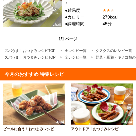
♪
●難易度
★
★
★
●カロリー
279kcal
●調理時間
45分
1/1 ページ
ズバうま！おつまみレシピTOP
全レシピ一覧
クスクスのレシピ一覧
ズバうま！おつまみレシピTOP
全レシピ一覧
野菜・豆類・キノコ類の
今月のおすすめ 特集レシピ
ビールに合う！おつまみレシピ
アウトドア！おつまみレシピ