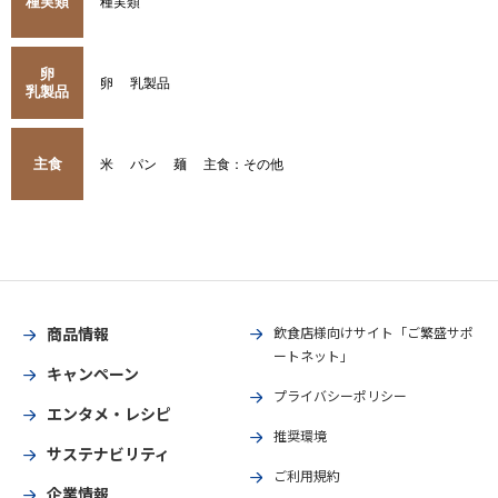
種実類
種実類
卵
卵
乳製品
乳製品
主食
米
パン
麺
主食：その他
商品情報
飲食店様向けサイト「ご繁盛サポ
ートネット」
キャンペーン
プライバシーポリシー
エンタメ・レシピ
推奨環境
サステナビリティ
ご利用規約
企業情報