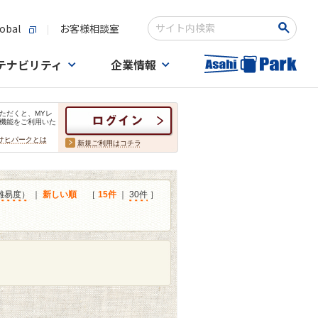
obal
お客様相談室
検索キーワード入力
テナビリティ
企業情報
ただくと、MYレ
機能をご利用いた
サヒパークとは
新規ご利用はコチラ
難易度）
｜
新しい順
［
15件
｜
30件
］