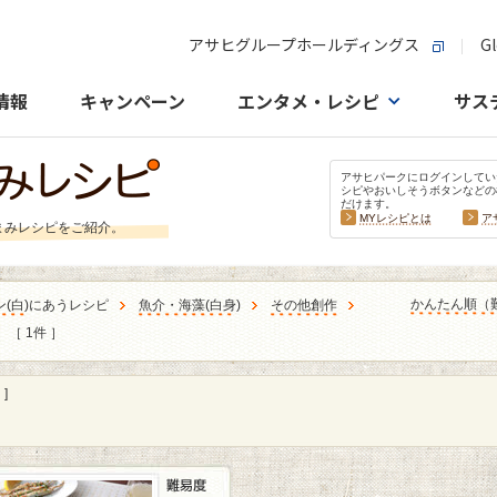
アサヒグループホールディングス
Gl
情報
キャンペーン
エンタメ・レシピ
サス
アサヒパークにログインしてい
シピやおいしそうボタンなどの
だけます。
MYレシピとは
ア
まみレシピをご紹介。
かんたん順（
ン
(
白
)にあうレシピ
魚介・海藻
(
白身
)
その他創作
［ 1件 ］
]