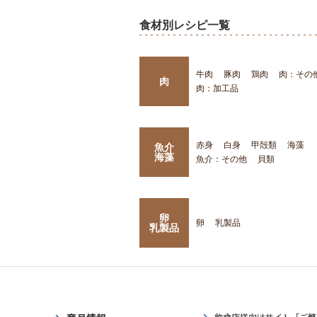
食材別レシピ一覧
牛肉
豚肉
鶏肉
肉：その
肉
肉：加工品
赤身
白身
甲殻類
海藻
魚介
海藻
魚介：その他
貝類
卵
卵
乳製品
乳製品
飲食店様向けサイト「ご繁