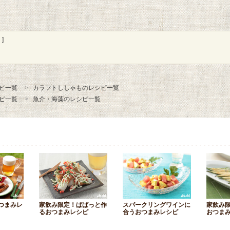
]
ピ一覧
カラフトししゃものレシピ一覧
ピ一覧
魚介・海藻のレシピ一覧
つまみレ
家飲み限定！ぱぱっと作
スパークリングワインに
家飲み
るおつまみレシピ
合うおつまみレシピ
おつま