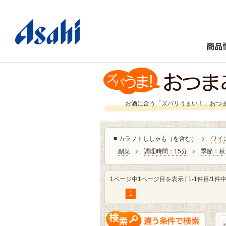
商品
お酒に合う「ズバリうまい！」おつ
■
カラフトししゃも（を含む）
ワイ
副菜
調理時間：15分
季節：秋
1ページ中1ページ目を表示 [ 1-1件目/1件中 
1