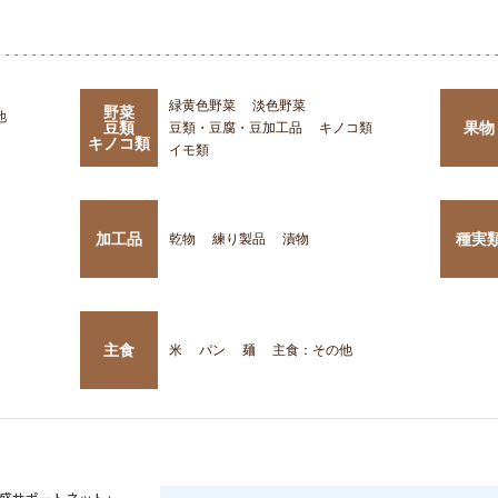
緑黄色野菜
淡色野菜
野菜
他
豆類
果物
豆類・豆腐・豆加工品
キノコ類
キノコ類
イモ類
加工品
種実
乾物
練り製品
漬物
主食
米
パン
麺
主食：その他
盛サポートネット」