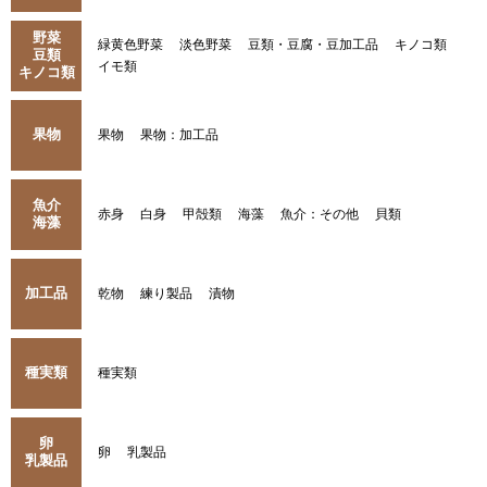
野菜
緑黄色野菜
淡色野菜
豆類・豆腐・豆加工品
キノコ類
豆類
イモ類
キノコ類
果物
果物
果物：加工品
魚介
赤身
白身
甲殻類
海藻
魚介：その他
貝類
海藻
加工品
乾物
練り製品
漬物
種実類
種実類
卵
卵
乳製品
乳製品