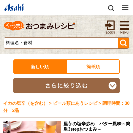
新しい順
簡単順
イカの塩辛（を含む） > ビール類にあうレシピ > 調理時間：30
分 2品
里芋の塩辛炒め バター風味～簡
単3stepおつまみ～