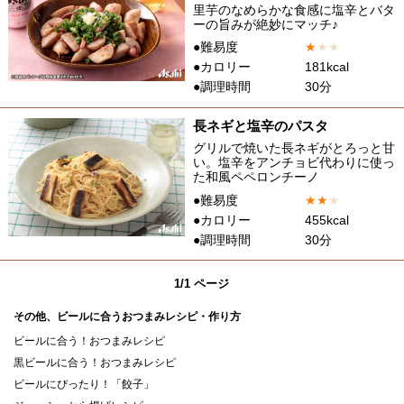
里芋のなめらかな食感に塩辛とバタ
ーの旨みが絶妙にマッチ♪
●難易度
★
★
★
●カロリー
181kcal
●調理時間
30分
長ネギと塩辛のパスタ
グリルで焼いた長ネギがとろっと甘
い。塩辛をアンチョビ代わりに使っ
た和風ペペロンチーノ
●難易度
★
★
★
●カロリー
455kcal
●調理時間
30分
1/1 ページ
その他、ビールに合うおつまみレシピ・作り方
ビールに合う！おつまみレシピ
黒ビールに合う！おつまみレシピ
ビールにぴったり！「餃子」