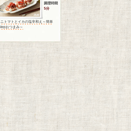
5分
ミニトマトとイカの塩辛和え～簡単
stepおつまみ～