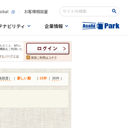
obal
お客様相談室
検索キーワード入力
テナビリティ
企業情報
ただくと、MYレ
機能をご利用いた
サヒパークとは
新規ご利用はコチラ
難易度）
｜
新しい順
［
15件
｜
30件
］