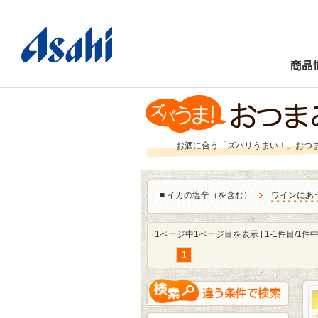
商品
お酒に合う「ズバリうまい！」おつ
■
イカの塩辛（を含む）
ワインにあ
1ページ中1ページ目を表示 [ 1-1件目/1件中 
1