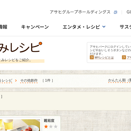
アサヒグループホールディングス
Gl
情報
キャンペーン
エンタメ・レシピ
サス
アサヒパークにログインしてい
シピやおいしそうボタンなどの
だけます。
MYレシピとは
ア
まみレシピをご紹介。
かんたん順（
うレシピ
その他創作
［ 1件 ］
]