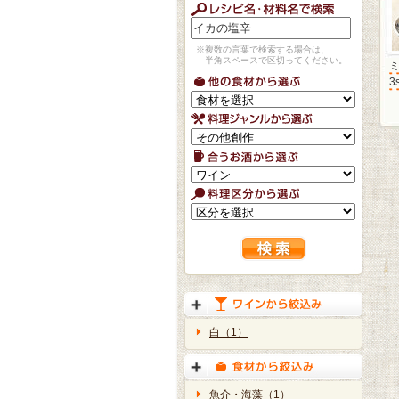
※複数の言葉で検索する場合は、
半角スペースで区切ってください。
3
白（1）
魚介・海藻（1）