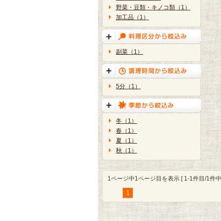
野菜・豆類・キノコ類（1）
加工品（1）
副菜（1）
5分（1）
冬（1）
春（1）
夏（1）
秋（1）
1ページ中1ページ目を表示 [ 1-1件目/1件中 
1