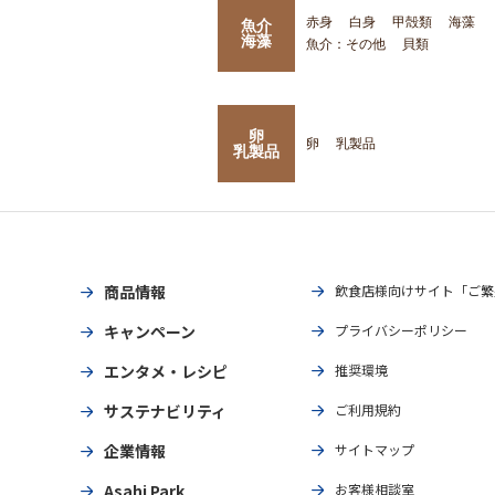
赤身
白身
甲殻類
海藻
魚介
海藻
魚介：その他
貝類
卵
卵
乳製品
乳製品
商品情報
飲食店様向けサイト「ご繁
キャンペーン
プライバシーポリシー
エンタメ・レシピ
推奨環境
サステナビリティ
ご利用規約
企業情報
サイトマップ
Asahi Park
お客様相談室