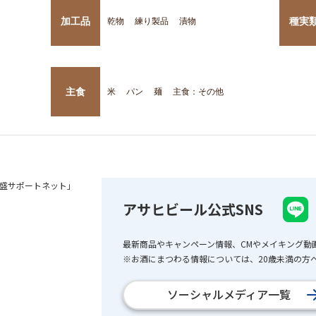
加工品
種実
乾物
練り製品
漬物
主食
米
パン
麺
主食：その他
盛サポートネット」
アサヒビール公式SNS
最新商品やキャンペーン情報、CMやメイキング動
※お酒にまつわる情報については、20歳未満の方へ
ソーシャルメディア一覧