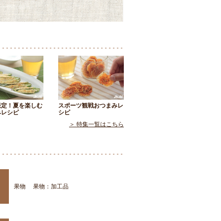
限定！夏を楽しむ
スポーツ観戦おつまみレ
みレシピ
シピ
＞ 特集一覧はこちら
果物
果物：加工品