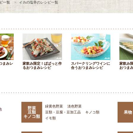
ピ一覧
イカの塩辛のレシピ一覧
つまみレ
家飲み限定！ぱぱっと作
スパークリングワインに
家飲み
るおつまみレシピ
合うおつまみレシピ
おつま
緑黄色野菜
淡色野菜
野菜
他
豆類
果物
豆類・豆腐・豆加工品
キノコ類
キノコ類
イモ類