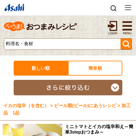
新しい順
簡単順
イカの塩辛（を含む） > ビール類(ビール)にあうレシピ > 加工
品 1品
ミニトマトとイカの塩辛和え～簡
単3stepおつまみ～