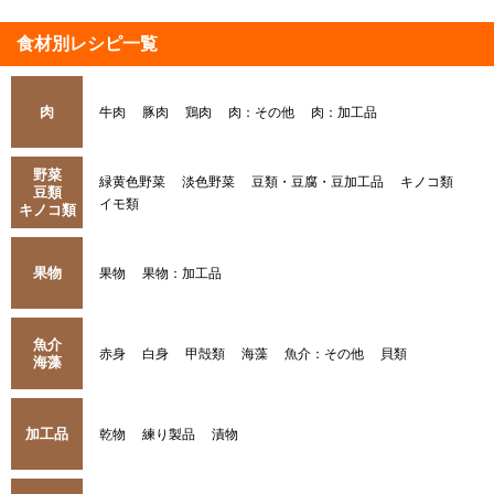
食材別レシピ一覧
肉
牛肉
豚肉
鶏肉
肉：その他
肉：加工品
野菜
緑黄色野菜
淡色野菜
豆類・豆腐・豆加工品
キノコ類
豆類
イモ類
キノコ類
果物
果物
果物：加工品
魚介
赤身
白身
甲殻類
海藻
魚介：その他
貝類
海藻
加工品
乾物
練り製品
漬物