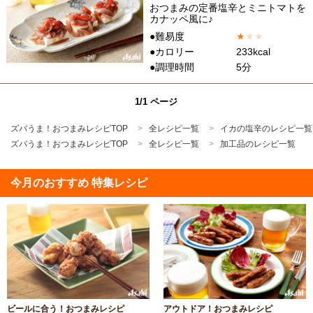
おつまみの定番塩辛とミニトマトを
カナッペ風に♪
●難易度
★
★
★
●カロリー
233kcal
●調理時間
5分
1/1 ページ
ズバうま！おつまみレシピTOP
全レシピ一覧
イカの塩辛のレシピ一覧
ズバうま！おつまみレシピTOP
全レシピ一覧
加工品のレシピ一覧
今月のおすすめ 特集レシピ
ビールに合う！おつまみレシピ
アウトドア！おつまみレシピ