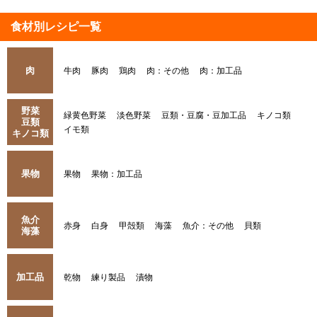
食材別レシピ一覧
肉
牛肉
豚肉
鶏肉
肉：その他
肉：加工品
野菜
緑黄色野菜
淡色野菜
豆類・豆腐・豆加工品
キノコ類
豆類
イモ類
キノコ類
果物
果物
果物：加工品
魚介
赤身
白身
甲殻類
海藻
魚介：その他
貝類
海藻
加工品
乾物
練り製品
漬物