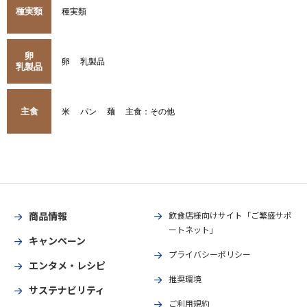
種実類
種実類
卵
卵
乳製品
乳製品
主食
米
パン
麺
主食：その他
商品情報
飲食店様向けサイト「ご繁盛サポ
ートネット」
キャンペーン
プライバシーポリシー
エンタメ・レシピ
推奨環境
サステナビリティ
ご利用規約