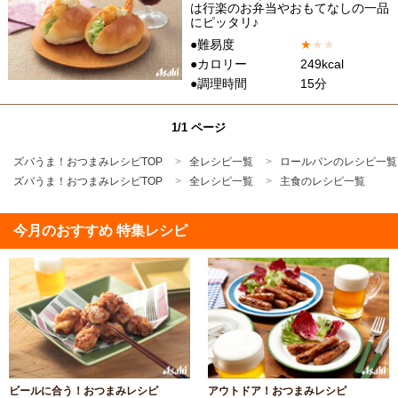
は行楽のお弁当やおもてなしの一品
にピッタリ♪
●難易度
★
★
★
●カロリー
249kcal
●調理時間
15分
1/1 ページ
ズバうま！おつまみレシピTOP
全レシピ一覧
ロールパンのレシピ一覧
ズバうま！おつまみレシピTOP
全レシピ一覧
主食のレシピ一覧
今月のおすすめ 特集レシピ
ビールに合う！おつまみレシピ
アウトドア！おつまみレシピ