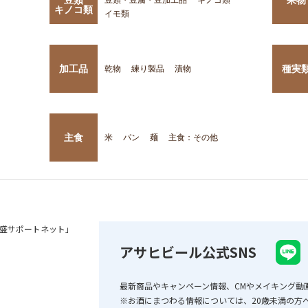
キノコ類
イモ類
加工品
種実
乾物
練り製品
漬物
主食
米
パン
麺
主食：その他
盛サポートネット」
アサヒビール公式SNS
最新商品やキャンペーン情報、CMやメイキング動
※お酒にまつわる情報については、20歳未満の方へ