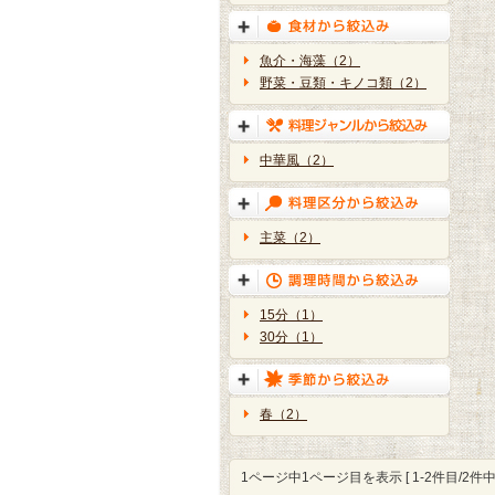
魚介・海藻（2）
野菜・豆類・キノコ類（2）
中華風（2）
主菜（2）
15分（1）
30分（1）
春（2）
1ページ中1ページ目を表示 [ 1-2件目/2件中 