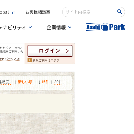
obal
お客様相談室
検索キーワード入力
テナビリティ
企業情報
ただくと、MYレ
機能をご利用いた
サヒパークとは
新規ご利用はコチラ
難易度）
｜
新しい順
［
15件
｜
30件
］