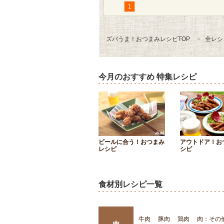
1
ズバうま！おつまみレシピTOP
全レシ
今月のおすすめ 特集レシピ
ビールに合う！おつまみ
アウトドア！お
レシピ
シピ
食材別レシピ一覧
牛肉
豚肉
鶏肉
肉：その
肉