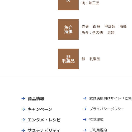
肉：加工品
赤身
白身
甲殻類
海藻
魚介
海藻
魚介：その他
貝類
卵
卵
乳製品
乳製品
商品情報
飲食店様向けサイト「ご繁
キャンペーン
プライバシーポリシー
エンタメ・レシピ
推奨環境
サステナビリティ
ご利用規約