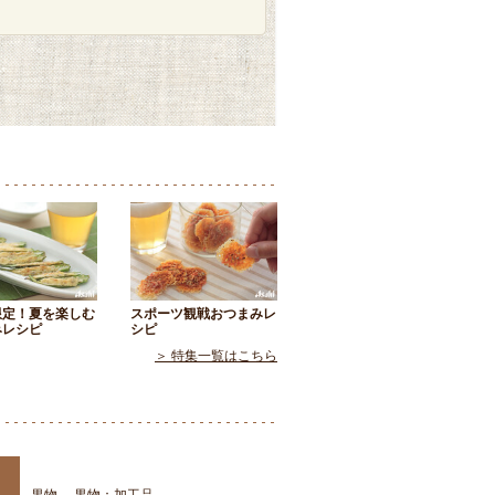
限定！夏を楽しむ
スポーツ観戦おつまみレ
みレシピ
シピ
＞ 特集一覧はこちら
果物
果物：加工品