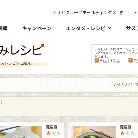
アサヒグループホールディングス
Gl
情報
キャンペーン
エンタメ・レシピ
サス
アサヒパークにログインしてい
シピやおいしそうボタンなどの
だけます。
MYレシピとは
ア
まみレシピをご紹介。
かんたん順（
]