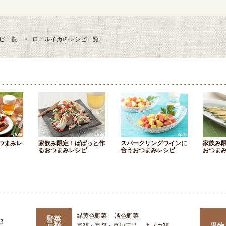
ピ一覧
ロールイカのレシピ一覧
つまみレ
家飲み限定！ぱぱっと作
スパークリングワインに
家飲み
るおつまみレシピ
合うおつまみレシピ
おつま
緑黄色野菜
淡色野菜
野菜
他
豆類
果物
豆類・豆腐・豆加工品
キノコ類