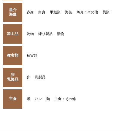
魚介
赤身
白身
甲殻類
海藻
魚介：その他
貝類
海藻
加工品
乾物
練り製品
漬物
種実類
種実類
卵
卵
乳製品
乳製品
主食
米
パン
麺
主食：その他