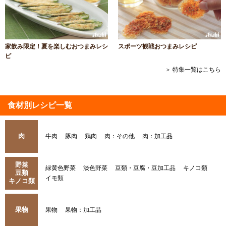
家飲み限定！夏を楽しむおつまみレシ
スポーツ観戦おつまみレシピ
ピ
＞ 特集一覧はこちら
食材別レシピ一覧
肉
牛肉
豚肉
鶏肉
肉：その他
肉：加工品
野菜
緑黄色野菜
淡色野菜
豆類・豆腐・豆加工品
キノコ類
豆類
イモ類
キノコ類
果物
果物
果物：加工品