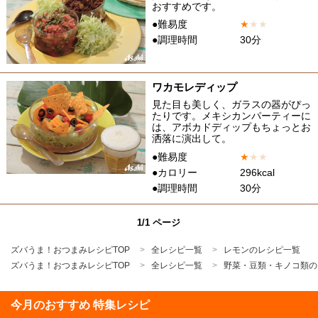
おすすめです。
●難易度
★
★
★
●調理時間
30分
ワカモレディップ
見た目も美しく、ガラスの器がぴっ
たりです。メキシカンパーティーに
は、アボカドディップもちょっとお
洒落に演出して。
●難易度
★
★
★
●カロリー
296kcal
●調理時間
30分
1/1 ページ
ズバうま！おつまみレシピTOP
全レシピ一覧
レモンのレシピ一覧
ズバうま！おつまみレシピTOP
全レシピ一覧
野菜・豆類・キノコ類の
今月のおすすめ 特集レシピ