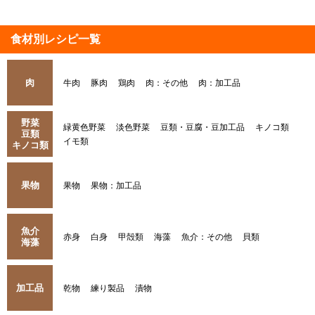
食材別レシピ一覧
肉
牛肉
豚肉
鶏肉
肉：その他
肉：加工品
野菜
緑黄色野菜
淡色野菜
豆類・豆腐・豆加工品
キノコ類
豆類
イモ類
キノコ類
果物
果物
果物：加工品
魚介
赤身
白身
甲殻類
海藻
魚介：その他
貝類
海藻
加工品
乾物
練り製品
漬物