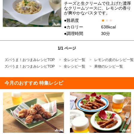
チーズと生クリームで仕上げた濃厚
なクリームソースに、レモンの香り
が爽やかなパスタです。
●難易度
★
★
★
●カロリー
638kcal
●調理時間
30分
1/1 ページ
ズバうま！おつまみレシピTOP
全レシピ一覧
レモンの皮のレシピ一覧
ズバうま！おつまみレシピTOP
全レシピ一覧
果物のレシピ一覧
今月のおすすめ 特集レシピ