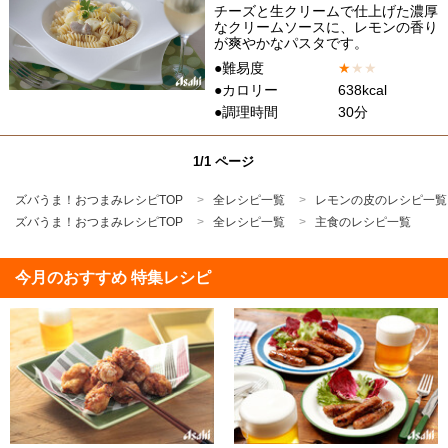
チーズと生クリームで仕上げた濃厚
なクリームソースに、レモンの香り
が爽やかなパスタです。
●難易度
★
★
★
●カロリー
638kcal
●調理時間
30分
1/1 ページ
ズバうま！おつまみレシピTOP
全レシピ一覧
レモンの皮のレシピ一覧
ズバうま！おつまみレシピTOP
全レシピ一覧
主食のレシピ一覧
今月のおすすめ 特集レシピ