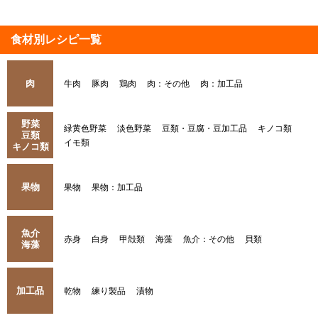
食材別レシピ一覧
肉
牛肉
豚肉
鶏肉
肉：その他
肉：加工品
野菜
緑黄色野菜
淡色野菜
豆類・豆腐・豆加工品
キノコ類
豆類
イモ類
キノコ類
果物
果物
果物：加工品
魚介
赤身
白身
甲殻類
海藻
魚介：その他
貝類
海藻
加工品
乾物
練り製品
漬物