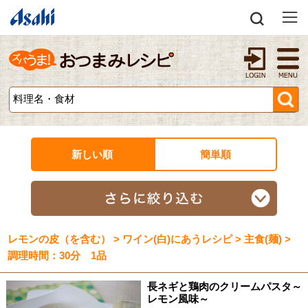
新しい順
簡単順
レモンの皮（を含む） > ワイン(白)にあうレシピ > 主食(麺) >
調理時間：30分 1品
長ネギと鶏肉のクリームパスタ～
レモン風味～