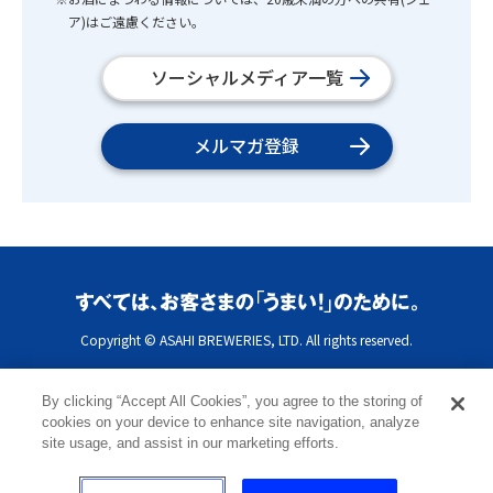
ア)はご遠慮ください。
ソーシャルメディア一覧
メルマガ登録
Copyright © ASAHI BREWERIES, LTD. All rights reserved.
By clicking “Accept All Cookies”, you agree to the storing of
cookies on your device to enhance site navigation, analyze
site usage, and assist in our marketing efforts.