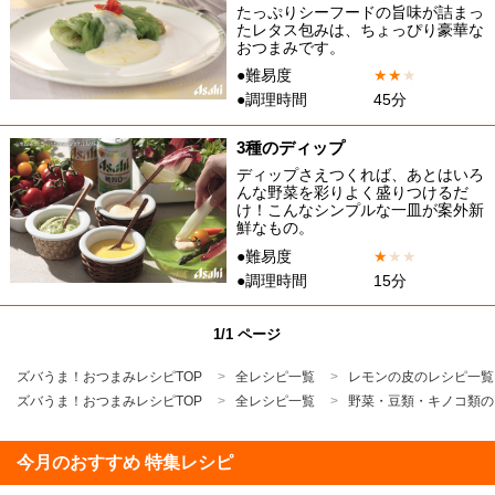
たっぷりシーフードの旨味が詰まっ
たレタス包みは、ちょっぴり豪華な
おつまみです。
●難易度
★
★
★
●調理時間
45分
3種のディップ
ディップさえつくれば、あとはいろ
んな野菜を彩りよく盛りつけるだ
け！こんなシンプルな一皿が案外新
鮮なもの。
●難易度
★
★
★
●調理時間
15分
1/1 ページ
ズバうま！おつまみレシピTOP
全レシピ一覧
レモンの皮のレシピ一覧
ズバうま！おつまみレシピTOP
全レシピ一覧
野菜・豆類・キノコ類の
今月のおすすめ 特集レシピ