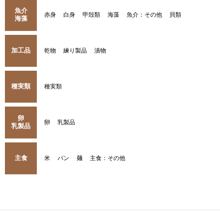
魚介
赤身
白身
甲殻類
海藻
魚介：その他
貝類
海藻
加工品
乾物
練り製品
漬物
種実類
種実類
卵
卵
乳製品
乳製品
主食
米
パン
麺
主食：その他