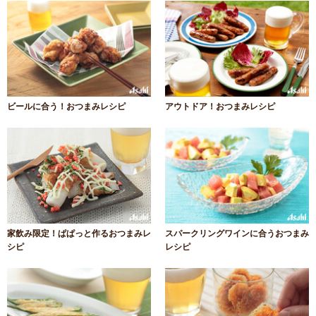
ビールに合う！おつまみレシピ
アウトドア！おつまみレシピ
家飲み限定！ぱぱっと作るおつまみレ
スパークリングワインに合うおつまみ
シピ
レシピ