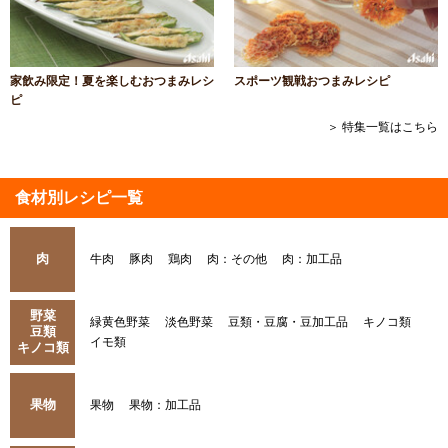
家飲み限定！夏を楽しむおつまみレシ
スポーツ観戦おつまみレシピ
ピ
＞ 特集一覧はこちら
食材別レシピ一覧
肉
牛肉
豚肉
鶏肉
肉：その他
肉：加工品
野菜
緑黄色野菜
淡色野菜
豆類・豆腐・豆加工品
キノコ類
豆類
イモ類
キノコ類
果物
果物
果物：加工品