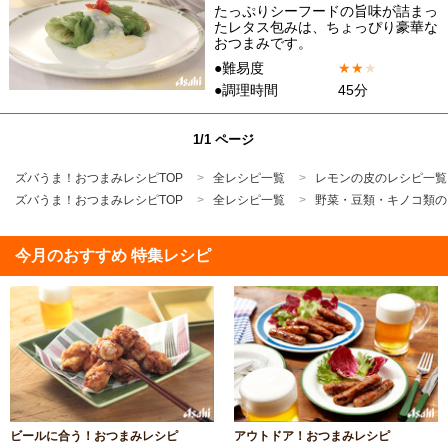
たっぷりシーフードの旨味が詰まっ
たレタス包みは、ちょっぴり豪華な
おつまみです。
●難易度
★
★
★
●調理時間
45分
1/1 ページ
ズバうま！おつまみレシピTOP
全レシピ一覧
レモンの皮のレシピ一覧
ズバうま！おつまみレシピTOP
全レシピ一覧
野菜・豆類・キノコ類の
今月のおすすめ 特集レシピ
ビールに合う！おつまみレシピ
アウトドア！おつまみレシピ