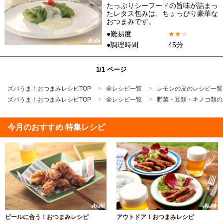
たっぷりシーフードの旨味が詰まっ
たレタス包みは、ちょっぴり豪華な
おつまみです。
●難易度
★
★
★
●調理時間
45分
1/1 ページ
ズバうま！おつまみレシピTOP
全レシピ一覧
レモンの皮のレシピ一覧
ズバうま！おつまみレシピTOP
全レシピ一覧
野菜・豆類・キノコ類の
今月のおすすめ 特集レシピ
ビールに合う！おつまみレシピ
アウトドア！おつまみレシピ