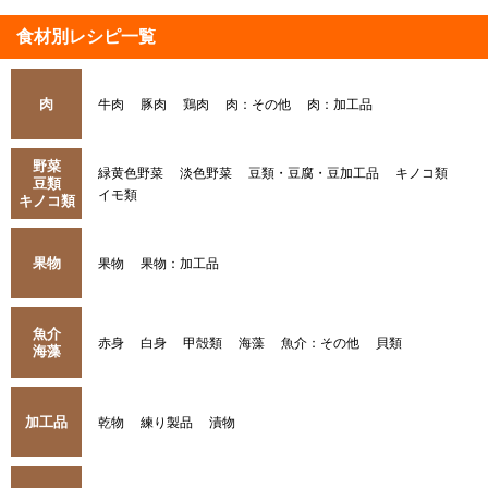
食材別レシピ一覧
肉
牛肉
豚肉
鶏肉
肉：その他
肉：加工品
野菜
緑黄色野菜
淡色野菜
豆類・豆腐・豆加工品
キノコ類
豆類
イモ類
キノコ類
果物
果物
果物：加工品
魚介
赤身
白身
甲殻類
海藻
魚介：その他
貝類
海藻
加工品
乾物
練り製品
漬物