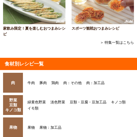
家飲み限定！夏を楽しむおつまみレシ
スポーツ観戦おつまみレシピ
ピ
＞ 特集一覧はこちら
食材別レシピ一覧
肉
牛肉
豚肉
鶏肉
肉：その他
肉：加工品
野菜
緑黄色野菜
淡色野菜
豆類・豆腐・豆加工品
キノコ類
豆類
イモ類
キノコ類
果物
果物
果物：加工品