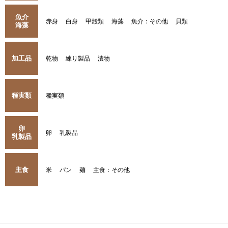
魚介
赤身
白身
甲殻類
海藻
魚介：その他
貝類
海藻
加工品
乾物
練り製品
漬物
種実類
種実類
卵
卵
乳製品
乳製品
主食
米
パン
麺
主食：その他