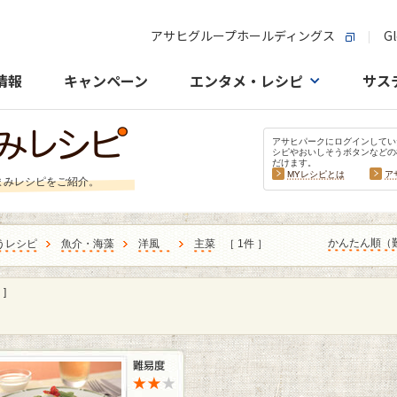
アサヒグループホールディングス
Gl
情報
キャンペーン
エンタメ・レシピ
サス
アサヒパークにログインしてい
シピやおいしそうボタンなどの
だけます。
MYレシピとは
ア
まみレシピをご紹介。
かんたん順（
うレシピ
魚介・海藻
洋風
主菜
［ 1件 ］
]