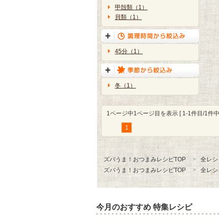
甲殻類（1）
貝類（1）
45分（1）
冬（1）
1ページ中1ページ目を表示 [ 1-1件目/1件中 
1
ズバうま！おつまみレシピTOP
全レシ
ズバうま！おつまみレシピTOP
全レシ
今月のおすすめ 特集レシピ