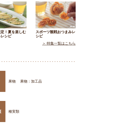
限定！夏を楽しむ
スポーツ観戦おつまみレ
みレシピ
シピ
＞ 特集一覧はこちら
果物
果物：加工品
類
種実類