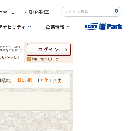
obal
お客様相談室
検索キーワード入力
テナビリティ
企業情報
ただくと、MYレ
機能をご利用いた
サヒパークとは
新規ご利用はコチラ
難易度）
｜
新しい順
［
15件
｜
30件
］