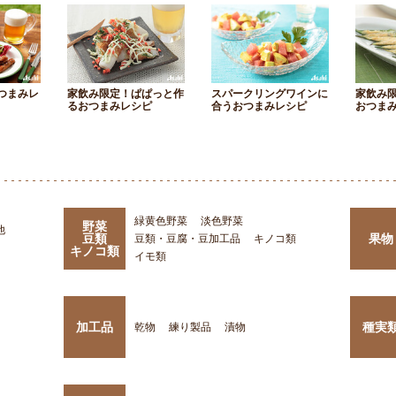
つまみレ
家飲み限定！ぱぱっと作
スパークリングワインに
家飲み
るおつまみレシピ
合うおつまみレシピ
おつま
緑黄色野菜
淡色野菜
野菜
他
豆類
果物
豆類・豆腐・豆加工品
キノコ類
キノコ類
イモ類
加工品
種実
乾物
練り製品
漬物