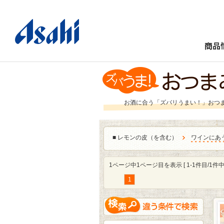
商品
お酒に合う「ズバリうまい！」おつ
■
レモンの皮（を含む）
ワインにあ
1ページ中1ページ目を表示 [ 1-1件目/1件中 
1