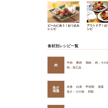
ビールに合う！おつまみ
アウトドア！お
レシピ
シピ
食材別レシピ一覧
牛肉
豚肉
鶏肉
肉：その
肉
肉：加工品
赤身
白身
甲殻類
海藻
魚介
海藻
魚介：その他
貝類