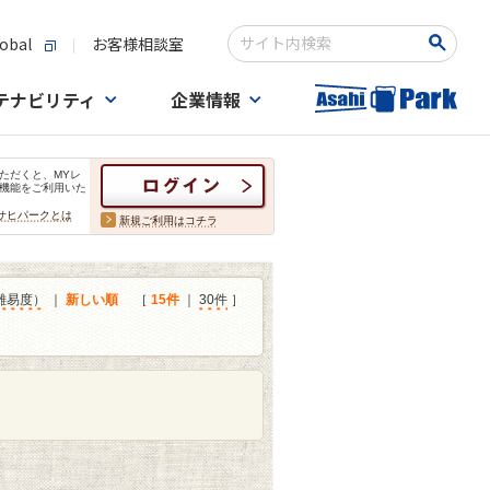
obal
お客様相談室
検索キーワード入力
テナビリティ
企業情報
ただくと、MYレ
機能をご利用いた
サヒパークとは
新規ご利用はコチラ
難易度）
｜
新しい順
［
15件
｜
30件
］