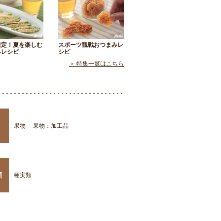
限定！夏を楽しむ
スポーツ観戦おつまみレ
みレシピ
シピ
＞ 特集一覧はこちら
果物
果物：加工品
類
種実類