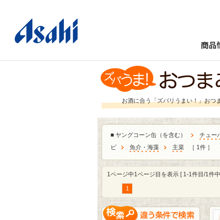
商品
お酒に合う「ズバリうまい！」おつ
■
ヤングコーン缶（を含む）
チュー
ピ
魚介・海藻
主菜
［ 1件 ］
1ページ中1ページ目を表示 [ 1-1件目/1件中 
1