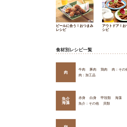
ビールに合う！おつまみ
アウトドア！お
レシピ
シピ
食材別レシピ一覧
牛肉
豚肉
鶏肉
肉：その
肉
肉：加工品
赤身
白身
甲殻類
海藻
魚介
海藻
魚介：その他
貝類
卵