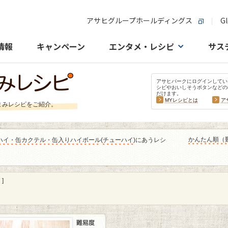
アサヒグループホールディングス
Gl
情報
キャンペーン
エンタメ・レシピ
サス
アサヒパークにログインしてい
シピやおいしそうボタンなどの
だけます。
MYレシピとは
ア
まみレシピをご紹介。
かんたん順（
ハイ・缶カクテル・缶入りハイボール
(
チューハイ
)にあうレシ
]