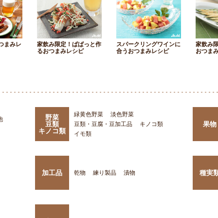
つまみレ
家飲み限定！ぱぱっと作
スパークリングワインに
家飲み
るおつまみレシピ
合うおつまみレシピ
おつま
緑黄色野菜
淡色野菜
野菜
他
豆類
果物
豆類・豆腐・豆加工品
キノコ類
キノコ類
イモ類
加工品
種実
乾物
練り製品
漬物