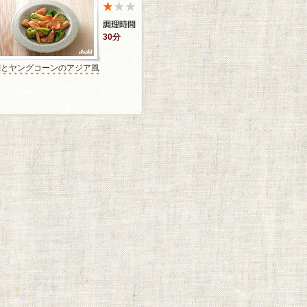
30分
鯛とヤングコーンのアジア風