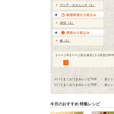
アジア・エスニック（1）
30分（1）
春（1）
1ページ中1ページ目を表示 [ 1-1件目/1件中 
1
ズバうま！おつまみレシピTOP
全レシ
ズバうま！おつまみレシピTOP
全レシ
今月のおすすめ 特集レシピ