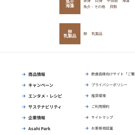
赤身
白身
甲殻類
海藻
魚介
海藻
魚介：その他
貝類
卵
卵
乳製品
乳製品
商品情報
飲食店様向けサイト「ご繁
キャンペーン
プライバシーポリシー
エンタメ・レシピ
推奨環境
サステナビリティ
ご利用規約
企業情報
サイトマップ
Asahi Park
お客様相談室