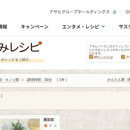
アサヒグループホールディングス
Gl
情報
キャンペーン
エンタメ・レシピ
サス
アサヒパークにログインしてい
シピやおいしそうボタンなどの
だけます。
MYレシピとは
ア
まみレシピをご紹介。
かんたん順（
類・キノコ類
調理時間：30分
［ 1件 ］
]