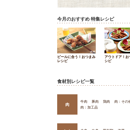
今月のおすすめ 特集レシピ
ビールに合う！おつまみ
アウトドア！お
レシピ
シピ
食材別レシピ一覧
牛肉
豚肉
鶏肉
肉：その
肉
肉：加工品