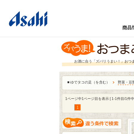
商品
お酒に合う「ズバリうまい！」おつ
■
ゆでタコの足（を含む）
野菜・豆
1ページ中1ページ目を表示 [ 1-1件目/1件中 
1