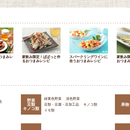
つまみレ
家飲み限定！ぱぱっと作
スパークリングワインに
家飲み
るおつまみレシピ
合うおつまみレシピ
おつま
緑黄色野菜
淡色野菜
野菜
他
豆類
果物
豆類・豆腐・豆加工品
キノコ類
キノコ類
イモ類