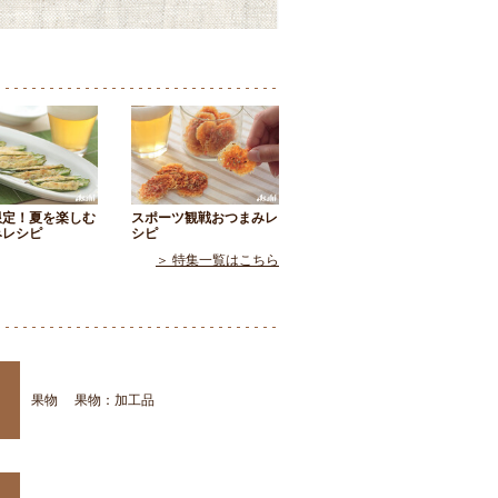
限定！夏を楽しむ
スポーツ観戦おつまみレ
みレシピ
シピ
＞ 特集一覧はこちら
果物
果物：加工品