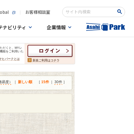
obal
お客様相談室
検索キーワード入力
テナビリティ
企業情報
ただくと、MYレ
機能をご利用いた
サヒパークとは
新規ご利用はコチラ
難易度）
｜
新しい順
［
15件
｜
30件
］