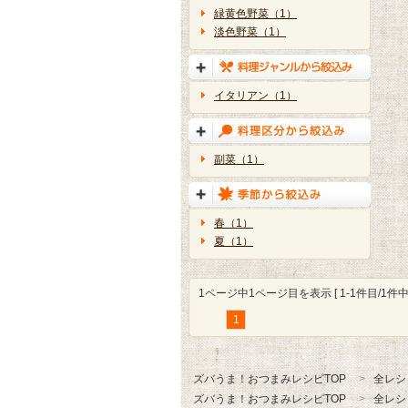
緑黄色野菜（1）
淡色野菜（1）
イタリアン（1）
副菜（1）
春（1）
夏（1）
1ページ中1ページ目を表示 [ 1-1件目/1件中 
1
ズバうま！おつまみレシピTOP
全レシ
ズバうま！おつまみレシピTOP
全レシ