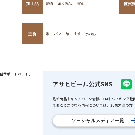
加工品
種実
乾物
練り製品
漬物
主食
米
パン
麺
主食：その他
盛サポートネット」
アサヒビール公式SNS
最新商品やキャンペーン情報、CMやメイキング動
※お酒にまつわる情報については、20歳未満の方へ
ソーシャルメディア一覧